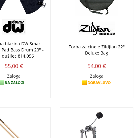
a blazina DW Smart
Torba za činele Zildjian 22"
e Pad Bass Drum 20" -
Deluxe Bag
" dušilec 814.056
55,00 €
54,00 €
Zaloga
Zaloga