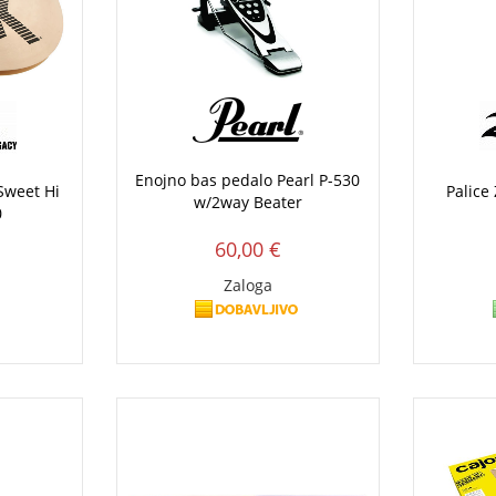
Enojno bas pedalo Pearl P-530
 Sweet Hi
Palice
w/2way Beater
0
60,00 €
Zaloga