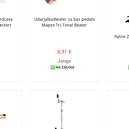
ardcase
Udarjalka/Beater za bas pedalo
ectors
Mapex Tri-Tonal Beater
Palice 
8,91 €
Zaloga