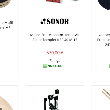
mo Muffl
pne MF-
Melodični resonator Tenor-Alt
Vadben
Sonor komplet KSP 40 M 15
Practis
24
570,00 €
Zaloga