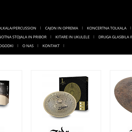
OLKALA/PERCUSSION
CAJON IN OPREMA
KONCERTNA TOLKALA
NOTNA STOJALA IN PRIBOR
KITARE IN UKULELE
DRUGA GLASBILA 
OGODKI
O NAS
KONTAKT