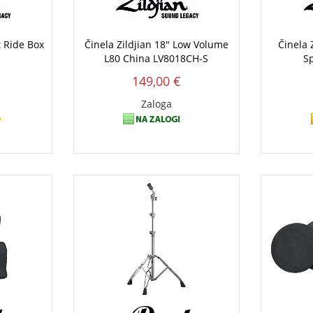
t Ride Box
Činela Zildjian 18" Low Volume
Činela 
L80 China LV8018CH-S
Sp
149,00 €
Zaloga