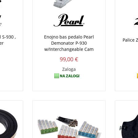
 S-930 ,
Enojno bas pedalo Pearl
Palice 
er
Demonator P-930
w/Interchangeable Cam
99,00 €
Zaloga