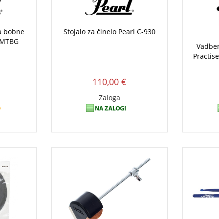
za bobne
Stojalo za činelo Pearl C-930
PMTBG
Vadben
Practis
110,00 €
Zaloga