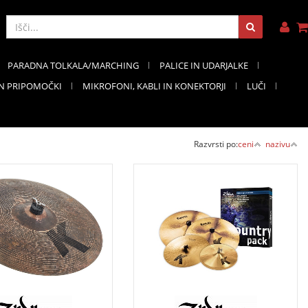
PARADNA TOLKALA/MARCHING
PALICE IN UDARJALKE
IN PRIPOMOČKI
MIKROFONI, KABLI IN KONEKTORJI
LUČI
Razvrsti po:
ceni
nazivu