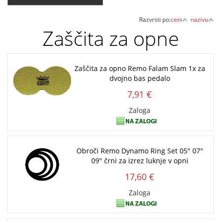
Razvrsti po:
ceni
nazivu
Zaščita za opne
Zaščita za opno Remo Falam Slam 1x za
dvojno bas pedalo
7,91 €
Zaloga
Obroči Remo Dynamo Ring Set 05" 07"
09" črni za izrez luknje v opni
17,60 €
Zaloga