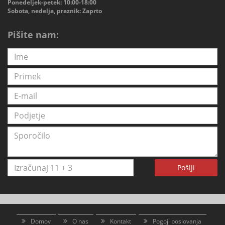
Ponedeljek-petek: 10:00-18:00
Sobota, nedelja, praznik: Zaprto
Pišite nam:
Pošlji
Domov
O nas
Kontakt
Pogoji poslovanja