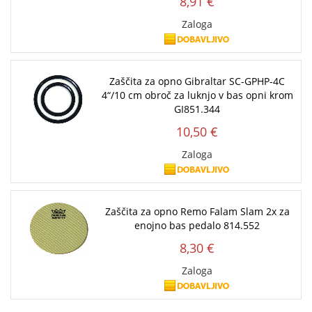
8,91 €
Zaloga
Zaščita za opno Gibraltar SC-GPHP-4C
4“/10 cm obroč za luknjo v bas opni krom
GI851.344
10,50 €
Zaloga
Zaščita za opno Remo Falam Slam 2x za
enojno bas pedalo 814.552
8,30 €
Zaloga