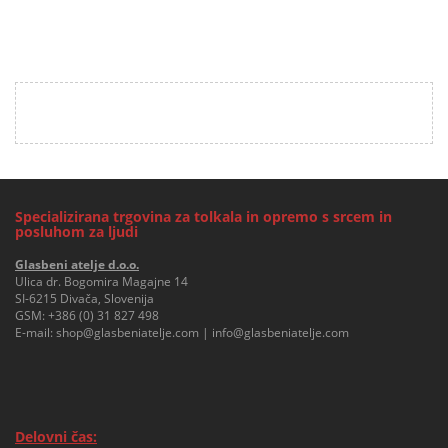
Specializirana trgovina za tolkala in opremo s srcem in
posluhom za ljudi
Glasbeni atelje d.o.o.
Ulica dr. Bogomira Magajne 14
SI-6215 Divača, Slovenija
GSM:
+386 (0) 31 827 498
E-mail:
shop@glasbeniatelje.com
|
info@glasbeniatelje.com
Delovni čas: