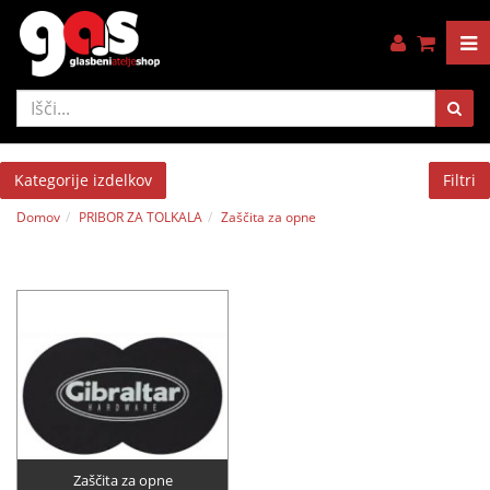
Kategorije izdelkov
Filtri
Domov
PRIBOR ZA TOLKALA
Zaščita za opne
Zaščita za opne