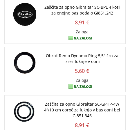
Zaščita za opno Gibraltar SC-BPL 4 kosi
za enojno bas pedalo GI851.242
8,91 €
Zaloga
Obroč Remo Dynamo Ring 5,5" črn za
izrez luknje v opni
5,60 €
Zaloga
Zaščita za opno Gibraltar SC-GPHP-4W
4“/10 cm obroč za luknjo v bas opni bel
GI851.346
8,91 €