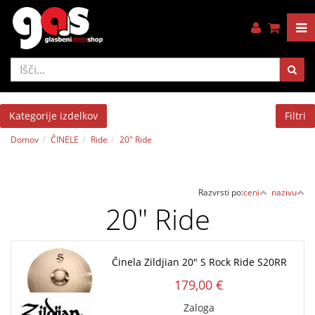
Kategorije izdelkov
Filtri
Domov
ČINELE
Ride
20" Ride
Razvrsti po:
ceni
nazivu
20" Ride
Činela Zildjian 20" S Rock Ride S20RR
179,00 €
Zaloga