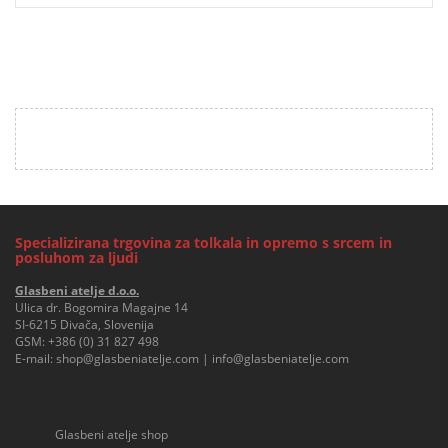
Specializirana trgovina za tolkala in opremo s srcem in
posluhom za ljudi
Glasbeni atelje d.o.o.
Ulica dr. Bogomira Magajne 14
SI-6215 Divača, Slovenija
GSM:
+386 (0) 31 827 498
E-mail:
shop@glasbeniatelje.com
|
info@glasbeniatelje.com
Glasbeni atelje shop