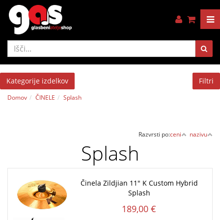
Kategorije izdelkov
Filtri
Domov
ČINELE
Splash
Razvrsti po:
ceni
nazivu
Splash
Činela Zildjian 11" K Custom Hybrid
Splash
189,00 €