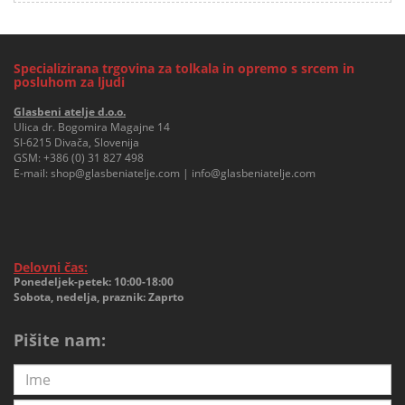
Specializirana trgovina za tolkala in opremo s srcem in
posluhom za ljudi
Glasbeni atelje d.o.o.
Ulica dr. Bogomira Magajne 14
SI-6215 Divača, Slovenija
GSM:
+386 (0) 31 827 498
E-mail:
shop@glasbeniatelje.com
|
info@glasbeniatelje.com
Delovni čas:
Ponedeljek-petek: 10:00-18:00
Sobota, nedelja, praznik: Zaprto
Pišite nam: