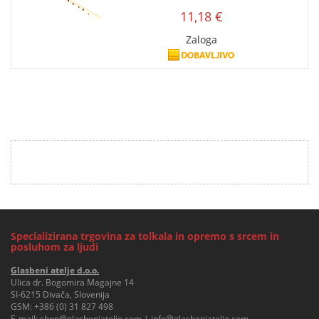
11,18 €
Zaloga
Specializirana trgovina za tolkala in opremo s srcem in
posluhom za ljudi
Glasbeni atelje d.o.o.
Ulica dr. Bogomira Magajne 14
SI-6215 Divača, Slovenija
GSM:
+386 (0) 31 827 498
E-mail:
shop@glasbeniatelje.com
|
info@glasbeniatelje.com