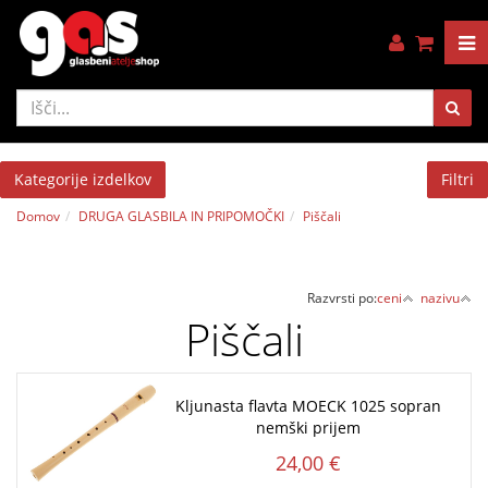
Kategorije izdelkov
Filtri
Domov
DRUGA GLASBILA IN PRIPOMOČKI
Piščali
Razvrsti po:
ceni
nazivu
Piščali
Kljunasta flavta MOECK 1025 sopran
nemški prijem
24,00 €