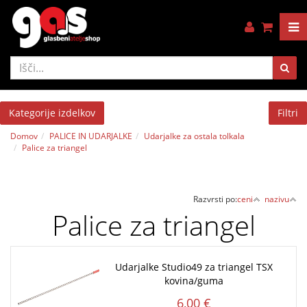
Kategorije izdelkov
Filtri
Domov
PALICE IN UDARJALKE
Udarjalke za ostala tolkala
Palice za triangel
Razvrsti po:
ceni
nazivu
Palice za triangel
Udarjalke Studio49 za triangel TSX
kovina/guma
6,00 €