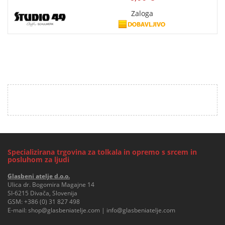
Zaloga
Specializirana trgovina za tolkala in opremo s srcem in
posluhom za ljudi
Glasbeni atelje d.o.o.
Ulica dr. Bogomira Magajne 14
SI-6215 Divača, Slovenija
GSM:
+386 (0) 31 827 498
E-mail:
shop@glasbeniatelje.com
|
info@glasbeniatelje.com