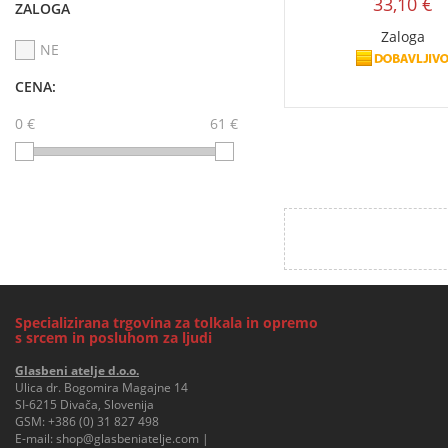
33,10 €
ZALOGA
Zaloga
NE
CENA:
0 €
61 €
Specializirana trgovina za tolkala in opremo
s srcem in posluhom za ljudi
Glasbeni atelje d.o.o.
Ulica dr. Bogomira Magajne 14
SI-6215 Divača, Slovenija
GSM:
+386 (0) 31 827 498
E-mail:
shop@glasbeniatelje.com
|