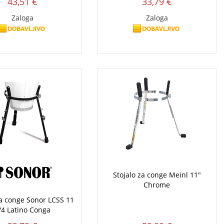
43,51 €
33,79 €
Zaloga
Zaloga
Stojalo za conge Meinl 11"
Chrome
za conge Sonor LCSS 11
/4 Latino Conga