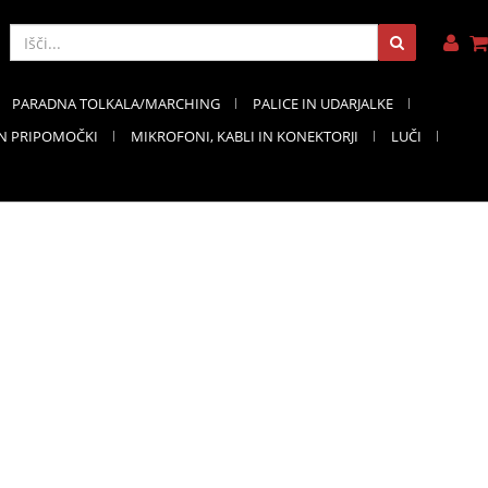
PARADNA TOLKALA/MARCHING
PALICE IN UDARJALKE
IN PRIPOMOČKI
MIKROFONI, KABLI IN KONEKTORJI
LUČI