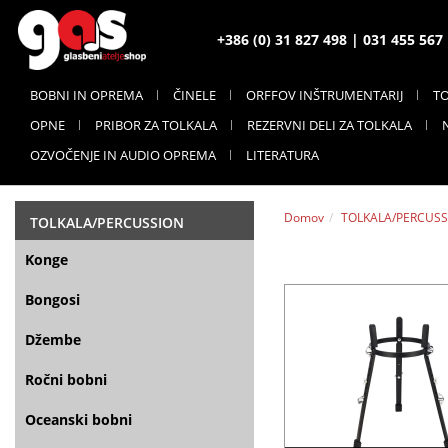
+386 (0) 31 827 498 | 031 455 56
BOBNI IN OPREMA
ČINELE
ORFFOV INŠTRUMENTARIJ
T
OPNE
PRIBOR ZA TOLKALA
REZERVNI DELI ZA TOLKALA
OZVOČENJE IN AUDIO OPREMA
LITERATURA
Domov
TOLKALA/PERCUSS
TOLKALA/PERCUSSION
Konge
Bongosi
Džembe
Ročni bobni
Oceanski bobni