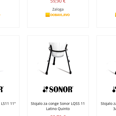
59,90 €
Zaloga
 LS11 11"
Stojalo za conge Sonor LQSS 11
Stojalo 
Latino Quinto
3