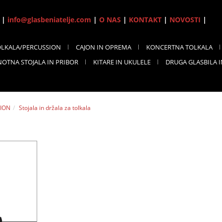
7 |
info@glasbeniatelje.com
|
O NAS
|
KONTAKT
|
NOVOSTI
|
OLKALA/PERCUSSION
CAJON IN OPREMA
KONCERTNA TOLKALA
NOTNA STOJALA IN PRIBOR
KITARE IN UKULELE
DRUGA GLASBILA 
ION
Stojala in držala za tolkala