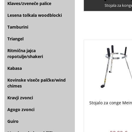
Klaves/zveneče palice
Stojala za kong
Lesena tolkala woodblocki
Tamburini
Triangel
Ritmična jajca
ropotulje/shakeri
Kabasa
Kovinske viseče palčke/wind
chimes
Kravji zvonci
Stojalo za conge Meinl
Agogo zvonci
Guiro