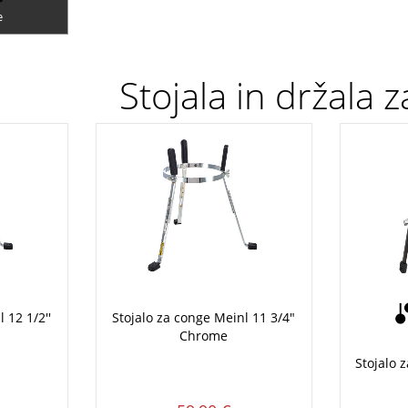
e
Stojala in držala z
 12 1/2''
Stojalo za conge Meinl 11 3/4"
Chrome
Stojalo 