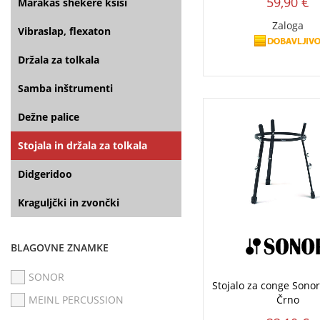
59,90 €
Marakas shekere kšiši
Zaloga
Vibraslap, flexaton
Držala za tolkala
Samba inštrumenti
Dežne palice
Stojala in držala za tolkala
Didgeridoo
Kraguljčki in zvončki
BLAGOVNE ZNAMKE
SONOR
Stojalo za conge Sonor
MEINL PERCUSSION
Črno