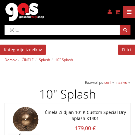
Kategorije izdelkov
Filtri
Domov
ČINELE
Splash
10" Splash
Razvrsti po:
ceni
nazivu
10" Splash
Činela Zildjian 10" K Custom Special Dry
Splash K1401
179,00 €