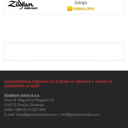
Zaloga
Specializirana trgovina za tolkala in opremo s srcem in
posluhom za ljudi
Glasbeni atelje d.o.o.
Ulica dr. Bogomira Magajne 14
SI-6215 Divača, Slovenija
GSM:
+386 (0) 31 827 498
E-mail:
shop@glasbeniatelje.com
|
info@glasbeniatelje.com