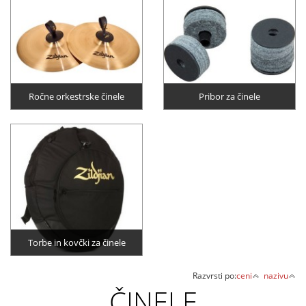
Ročne orkestrske činele
Pribor za činele
Torbe in kovčki za činele
Razvrsti po:
ceni
nazivu
ČINELE