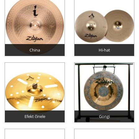
China
Hi-hat
Efekt činele
Gongi