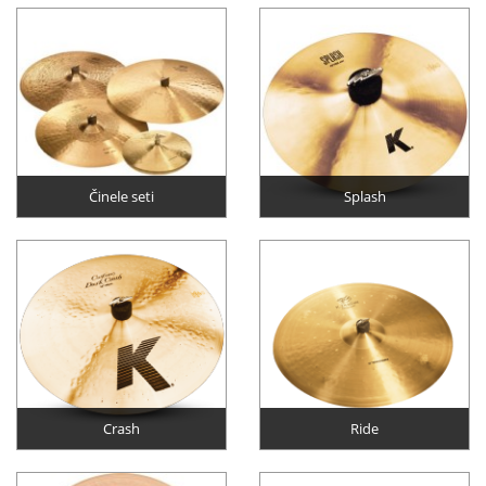
Činele seti
Splash
Crash
Ride