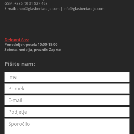
GSM:
+386 (0) 31 827 498
E-mail:
shop@glasbeniatelje.com
|
info@glasbeniatelje.com
Delovni čas:
Ponedeljek-petek: 10:00-18:00
Sobota, nedelja, praznik: Zaprto
Pišite nam: