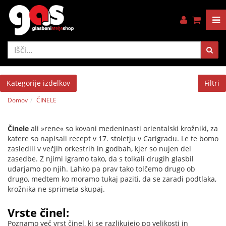
Kategorije izdelkov
Filtri
Domov
ČINELE
Činele
ali »rene« so kovani medeninasti orientalski krožniki, za
katere so napisali recept v 17. stoletju v Carigradu. Le te bomo
zasledili v večjih orkestrih in godbah, kjer so nujen del
zasedbe. Z njimi igramo tako, da s tolkali drugih glasbil
udarjamo po njih. Lahko pa prav tako tolčemo drugo ob
drugo, medtem ko moramo tukaj paziti, da se zaradi podtlaka,
krožnika ne sprimeta skupaj.
Vrste činel:
Poznamo več vrst činel, ki se razlikujejo po velikosti in