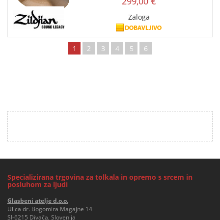
299,00 €
Zaloga
1
2
3
4
5
6
Specializirana trgovina za tolkala in opremo s srcem in
posluhom za ljudi
Glasbeni atelje d.o.o.
Ulica dr. Bogomira Magajne 14
SI-6215 Divača, Slovenija