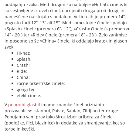
oddajanju zvoka. Med drugim so najboljše »Hi-hat« činele, ki
so sestavljene iz dveh činel, obrnjenih druga proti drugi, in
nameščene na stojalo s pedalom. Večina jih je premera 14ʺ,
pogosto tudi 12ʺ, 13ʺ ali 15ʺ. Med samostojne činele spadajo
»Splash« činele (premera 6ʺ- 12ʺ); »Crash« činele (s premerom
14ʺ - 20ʺ) ter »Ride« činele (premera 18ʺ - 23ʺ). Zelo zanimive
in posebne so še »China« činele, ki oddajajo kratek in glasen
zvok.
Hi-hat;
Splash;
Crash;
Ride;
China;
ročne orkestrske činele;
gongi ter
efekt činele.
V
ponudbi glasbil
imamo znamke činel priznanih
proizvajalcev: Istanbul, Paiste, Sabian, Zildjian ter druge.
Ponujamo vam prav tako širok izbor pribora za činele
(podložke, filci, blazinice) in dodatke za shranjevanje, kot so
torbe in kovčki.