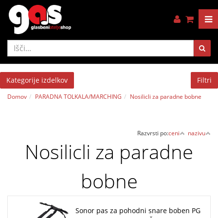
Kategorije izdelkov
Filtri
Domov
PARADNA TOLKALA/MARCHING
Nosilicli za paradne bobne
Razvrsti po:
ceni
nazivu
Nosilicli za paradne
bobne
Sonor pas za pohodni snare boben PG