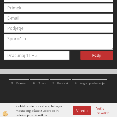
Pošlji
Domov
O nas
Kontakt
Pogoji poslovanja
Z obiskom in uporabo spletnega
Več o
V redu
mesta soglašate z uporabo in
piškotkih
Izdelava spletne trgovine
beleženjem piškotkov.