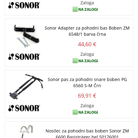
Zaloga
Sonor Adapter za pohodni bas Boben ZM
6548/1 barva črna
44,60 €
Zaloga
Sonor pas za pohodni snare boben PG
6560 S-M Črn
69,91 €
Zaloga
Nosilec za pohodni bas boben Sonor ZM
6600 Basisträger bel 50176001