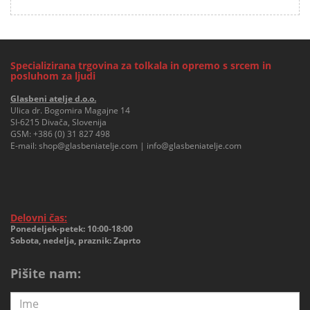
Specializirana trgovina za tolkala in opremo s srcem in
posluhom za ljudi
Glasbeni atelje d.o.o.
Ulica dr. Bogomira Magajne 14
SI-6215 Divača, Slovenija
GSM:
+386 (0) 31 827 498
E-mail:
shop@glasbeniatelje.com
|
info@glasbeniatelje.com
Delovni čas:
Ponedeljek-petek: 10:00-18:00
Sobota, nedelja, praznik: Zaprto
Pišite nam: