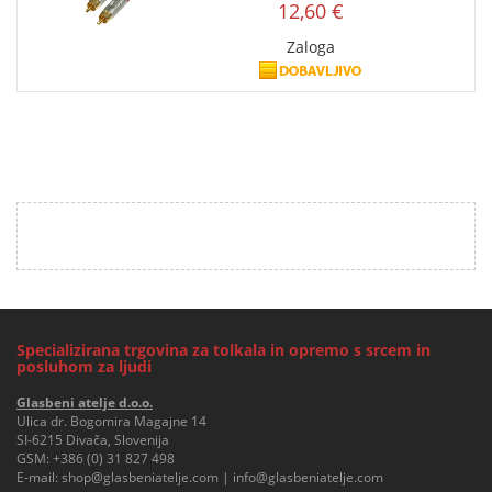
12,60 €
Zaloga
Specializirana trgovina za tolkala in opremo s srcem in
posluhom za ljudi
Glasbeni atelje d.o.o.
Ulica dr. Bogomira Magajne 14
SI-6215 Divača, Slovenija
GSM:
+386 (0) 31 827 498
E-mail:
shop@glasbeniatelje.com
|
info@glasbeniatelje.com