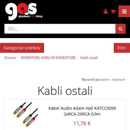
Kategorije izdelkov
Filtri
Domov
MIKROFONI, KABLI IN KONEKTORJI
Kabli ostali
Razvrsti po:
ceni
nazivu
Kabli ostali
Kabel Audio Adam Hall K4TCC0090
2xRCA-2XRCA 0,9m
11,78 €