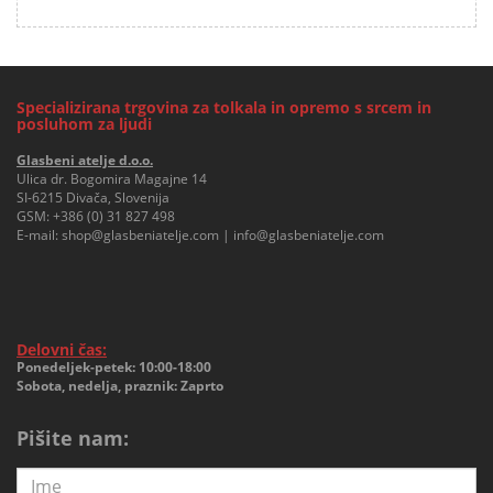
Specializirana trgovina za tolkala in opremo s srcem in
posluhom za ljudi
Glasbeni atelje d.o.o.
Ulica dr. Bogomira Magajne 14
SI-6215 Divača, Slovenija
GSM:
+386 (0) 31 827 498
E-mail:
shop@glasbeniatelje.com
|
info@glasbeniatelje.com
Delovni čas:
Ponedeljek-petek: 10:00-18:00
Sobota, nedelja, praznik: Zaprto
Pišite nam: