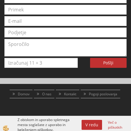
Pošlji
Domov
O nas
Kontakt
Pogoji poslovanja
Z obiskom in uporabo spletnega
Več o
V redu
mesta soglašate z uporabo in
piškotkih
Izdelava spletne trgovine
beleženjem piškotkov.