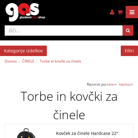
Kategorije izdelkov
Filtri
Domov
ČINELE
Torbe in kovčki za činele
Razvrsti po:
ceni
nazivu
Torbe in kovčki za
činele
Kovček za činele Hardcase 22"