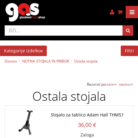
Kategorije izdelkov
Filtri
Domov
NOTNA STOJALA IN PRIBOR
Ostala stojala
Razvrsti po:
ceni
nazivu
Ostala stojala
Stojalo za tablico Adam Hall THMS1
36,00 €
Zaloga