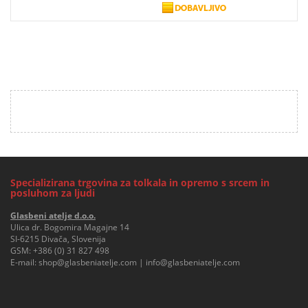
Specializirana trgovina za tolkala in opremo s srcem in
posluhom za ljudi
Glasbeni atelje d.o.o.
Ulica dr. Bogomira Magajne 14
SI-6215 Divača, Slovenija
GSM:
+386 (0) 31 827 498
E-mail:
shop@glasbeniatelje.com
|
info@glasbeniatelje.com