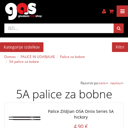
Kategorije izdelkov
Filtri
Domov
PALICE IN UDARJALKE
Palice za bobne
5A palice za bobne
Razvrsti po:
ceni
nazivu
5A palice za bobne
Palice Zildjian O5A Oniix Series 5A
hickory
4,90 €