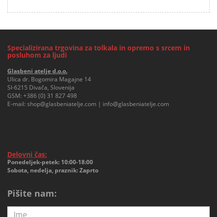
Specializirana trgovina za tolkala in opremo s srcem in
posluhom za ljudi
Glasbeni atelje d.o.o.
Ulica dr. Bogomira Magajne 14
SI-6215 Divača, Slovenija
GSM:
+386 (0) 31 827 498
E-mail:
shop@glasbeniatelje.com
|
info@glasbeniatelje.com
Delovni čas:
Ponedeljek-petek: 10:00-18:00
Sobota, nedelja, praznik: Zaprto
Pišite nam: