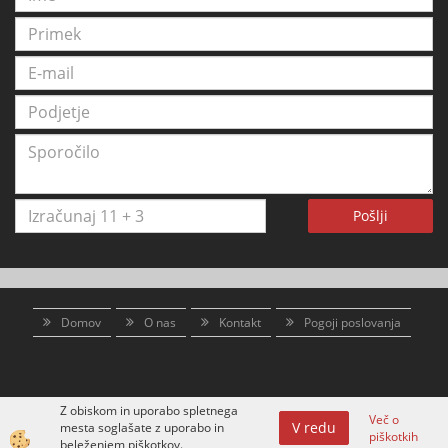
Pošlji
Domov
O nas
Kontakt
Pogoji poslovanja
Z obiskom in uporabo spletnega
Več o
V redu
mesta soglašate z uporabo in
piškotkih
Izdelava spletne trgovine
beleženjem piškotkov.