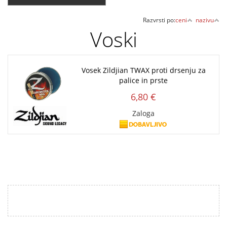
Razvrsti po:
ceni
nazivu
Voski
Vosek Zildjian TWAX proti drsenju za
palice in prste
6,80 €
Zaloga