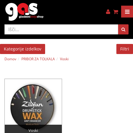
Kategorije izdelkov
Filtri
Domov
PRIBOR ZA TOLKALA
Voski
Voski