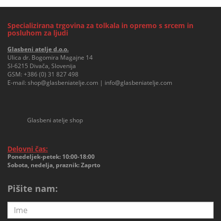
Specializirana trgovina za tolkala in opremo s srcem in
posluhom za ljudi
Glasbeni atelje d.o.o.
Ulica dr. Bogomira Magajne 14
SI-6215 Divača, Slovenija
GSM:
+386 (0) 31 827 498
E-mail:
shop@glasbeniatelje.com
|
info@glasbeniatelje.com
Glasbeni atelje shop
Delovni čas:
Ponedeljek-petek: 10:00-18:00
Sobota, nedelja, praznik: Zaprto
Pišite nam: