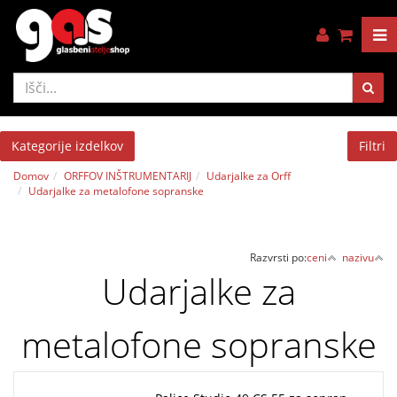
Kategorije izdelkov
Filtri
Domov
ORFFOV INŠTRUMENTARIJ
Udarjalke za Orff
Udarjalke za metalofone sopranske
Razvrsti po:
ceni
nazivu
Udarjalke za
metalofone sopranske