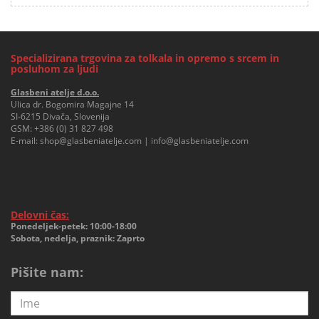
Specializirana trgovina za tolkala in opremo s srcem in
posluhom za ljudi
Glasbeni atelje d.o.o.
Ulica dr. Bogomira Magajne 14
SI-6215 Divača, Slovenija
GSM:
+386 (0) 31 827 498
E-mail:
shop@glasbeniatelje.com
|
info@glasbeniatelje.com
Delovni čas:
Ponedeljek-petek: 10:00-18:00
Sobota, nedelja, praznik: Zaprto
Pišite nam: