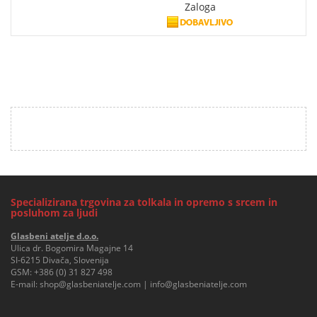
Zaloga
Specializirana trgovina za tolkala in opremo s srcem in
posluhom za ljudi
Glasbeni atelje d.o.o.
Ulica dr. Bogomira Magajne 14
SI-6215 Divača, Slovenija
GSM:
+386 (0) 31 827 498
E-mail:
shop@glasbeniatelje.com
|
info@glasbeniatelje.com