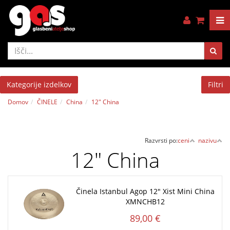
Kategorije izdelkov
Filtri
Domov
ČINELE
China
12" China
Razvrsti po:
ceni
nazivu
12" China
Činela Istanbul Agop 12" Xist Mini China
XMNCHB12
89,00 €