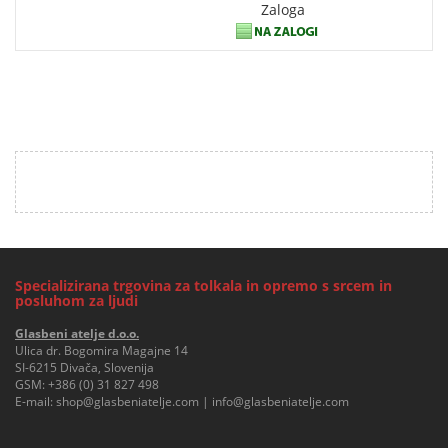
Zaloga
Specializirana trgovina za tolkala in opremo s srcem in
posluhom za ljudi
Glasbeni atelje d.o.o.
Ulica dr. Bogomira Magajne 14
SI-6215 Divača, Slovenija
GSM:
+386 (0) 31 827 498
E-mail:
shop@glasbeniatelje.com
|
info@glasbeniatelje.com