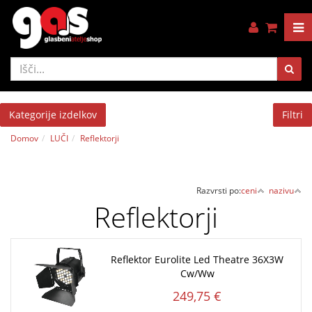
Kategorije izdelkov
Filtri
Domov
LUČI
Reflektorji
Razvrsti po:
ceni
nazivu
Reflektorji
Reflektor Eurolite Led Theatre 36X3W
Cw/Ww
249,75 €