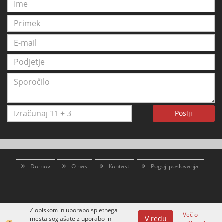
Pošlji
Domov
O nas
Kontakt
Pogoji poslovanja
Z obiskom in uporabo spletnega
Več o
V redu
mesta soglašate z uporabo in