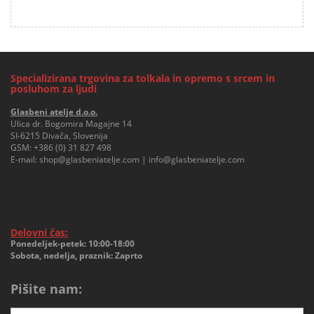
Specializirana trgovina za tolkala in opremo s srcem in
posluhom za ljudi
Glasbeni atelje d.o.o.
Ulica dr. Bogomira Magajne 14
SI-6215 Divača, Slovenija
GSM:
+386 (0) 31 827 498
E-mail:
shop@glasbeniatelje.com
|
info@glasbeniatelje.com
Delovni čas:
Ponedeljek-petek: 10:00-18:00
Sobota, nedelja, praznik: Zaprto
Pišite nam: