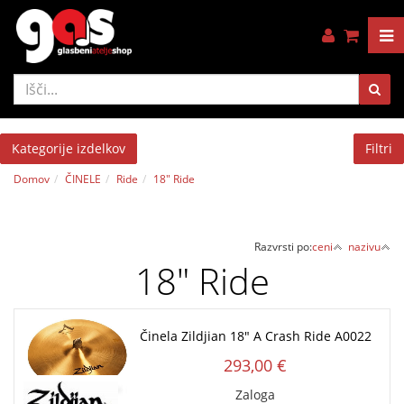
Kategorije izdelkov
Filtri
Domov
ČINELE
Ride
18" Ride
Razvrsti po:
ceni
nazivu
18" Ride
Činela Zildjian 18" A Crash Ride A0022
293,00 €
Zaloga