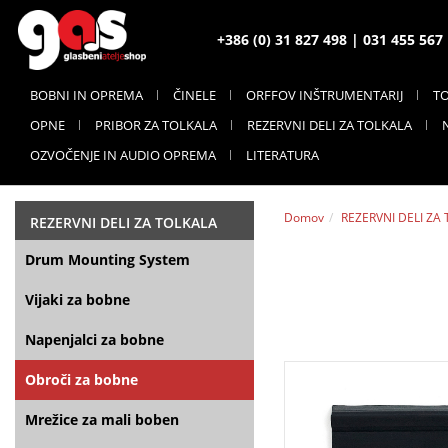
+386 (0) 31 827 498 | 031 455 56
BOBNI IN OPREMA
ČINELE
ORFFOV INŠTRUMENTARIJ
T
OPNE
PRIBOR ZA TOLKALA
REZERVNI DELI ZA TOLKALA
OZVOČENJE IN AUDIO OPREMA
LITERATURA
Domov
REZERVNI DELI ZA
REZERVNI DELI ZA TOLKALA
Drum Mounting System
Vijaki za bobne
Napenjalci za bobne
Obroči za bobne
Mrežice za mali boben