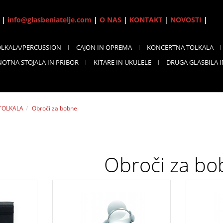
7 |
info@glasbeniatelje.com
|
O NAS
|
KONTAKT
|
NOVOSTI
|
OLKALA/PERCUSSION
CAJON IN OPREMA
KONCERTNA TOLKALA
NOTNA STOJALA IN PRIBOR
KITARE IN UKULELE
DRUGA GLASBILA 
 TOLKALA
Obroči za bobne
Obroči za bo