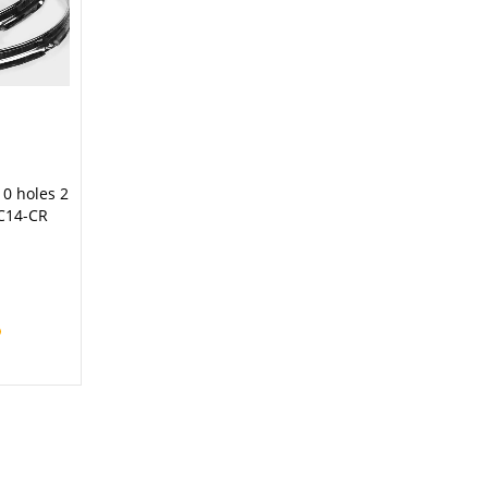
0 holes 2
PC14-CR