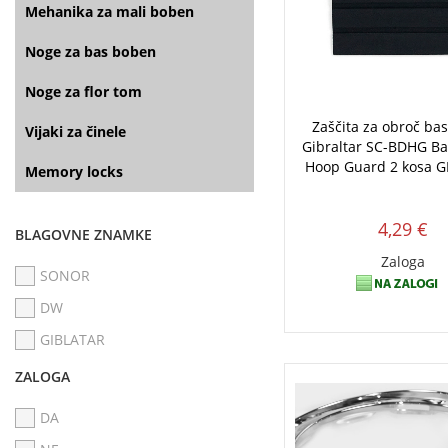
Mehanika za mali boben
Noge za bas boben
Noge za flor tom
Zaščita za obroč ba
Vijaki za činele
Gibraltar SC-BDHG B
Hoop Guard 2 kosa G
Memory locks
4,29 €
BLAGOVNE ZNAMKE
Zaloga
SONOR
DW
GIBLATAR
ZALOGA
DA