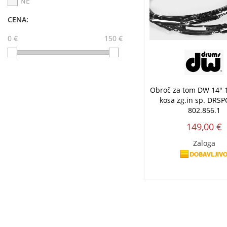
NE
CENA:
0 €
150 €
Obroč za tom DW 14" 1
kosa zg.in sp. DRS
802.856.1
149,00 €
Zaloga