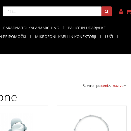
PARADNA TOLKALA/MARCHING
PALICE IN UDARJALKE
IN PRIPOMOČKI
MIKROFONI, KABLI IN KONEKTORJI
LUČI
Razvrsti po:
ceni
nazivu
bne