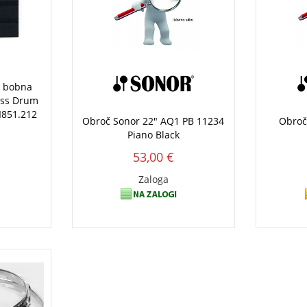
s bobna
ass Drum
I851.212
Obroč Sonor 22" AQ1 PB 11234
Obroč
Piano Black
53,00 €
Zaloga