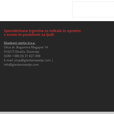
Specializirana trgovina za tolkala in opremo
s srcem in posluhom za ljudi
Glasbeni atelje d.o.o.
Ulica dr. Bogomira Magajne 14
SI-6215 Divača, Slovenija
GSM:
+386 (0) 31 827 498
E-mail:
shop@glasbeniatelje.com
|
info@glasbeniatelje.com