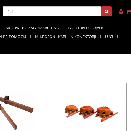
PARADNA TOLKALA/MARCHING
PALICE IN UDARJALKE
IN PRIPOMOČKI
MIKROFONI, KABLI IN KONEKTORJI
LUČI