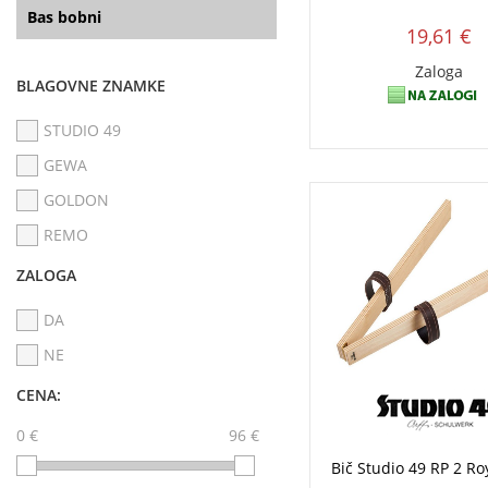
Bas bobni
19,61 €
Zaloga
BLAGOVNE ZNAMKE
STUDIO 49
GEWA
GOLDON
REMO
ZALOGA
DA
NE
CENA:
0 €
96 €
Bič Studio 49 RP 2 Ro