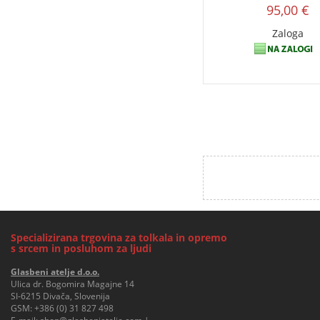
95,00 €
Zaloga
Specializirana trgovina za tolkala in opremo
s srcem in posluhom za ljudi
Glasbeni atelje d.o.o.
Ulica dr. Bogomira Magajne 14
SI-6215 Divača, Slovenija
GSM:
+386 (0) 31 827 498