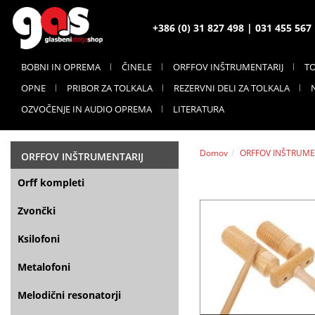
+386 (0) 31 827 498 | 031 455 56
BOBNI IN OPREMA
ČINELE
ORFFOV INŠTRUMENTARIJ
T
OPNE
PRIBOR ZA TOLKALA
REZERVNI DELI ZA TOLKALA
OZVOČENJE IN AUDIO OPREMA
LITERATURA
Domov
ORFFOV INŠTRUME
ORFFOV INŠTRUMENTARIJ
Orff kompleti
Zvončki
Ksilofoni
Metalofoni
Melodični resonatorji