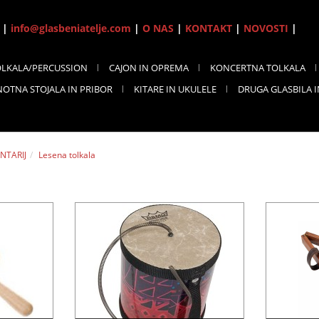
7 |
info@glasbeniatelje.com
|
O NAS
|
KONTAKT
|
NOVOSTI
|
OLKALA/PERCUSSION
CAJON IN OPREMA
KONCERTNA TOLKALA
NOTNA STOJALA IN PRIBOR
KITARE IN UKULELE
DRUGA GLASBILA 
NTARIJ
Lesena tolkala