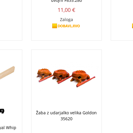
dvojni F835.280
11,00 €
Zaloga
Žaba z udarjalko velika Goldon
35620
yal Whip