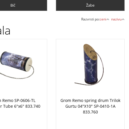
Bič
Žabe
Razvrsti po:
ceni
nazivu
ala
 Remo SP-0606-TL
Grom Remo spring drum Trilok
r Tube 6"x6" 833.740
Gurtu 04"X10" SP-0410-1A
833.760