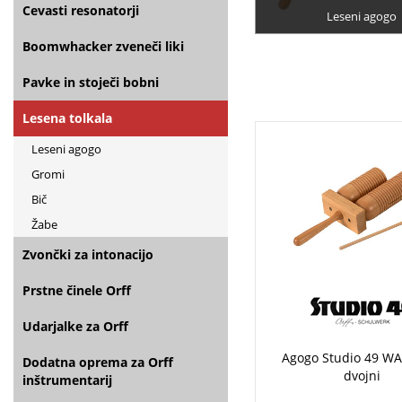
Cevasti resonatorji
Leseni agogo
Boomwhacker zveneči liki
Pavke in stoječi bobni
Lesena tolkala
Leseni agogo
Gromi
Bič
Žabe
Zvončki za intonacijo
Prstne činele Orff
Udarjalke za Orff
Agogo Studio 49 WA
Dodatna oprema za Orff
dvojni
inštrumentarij