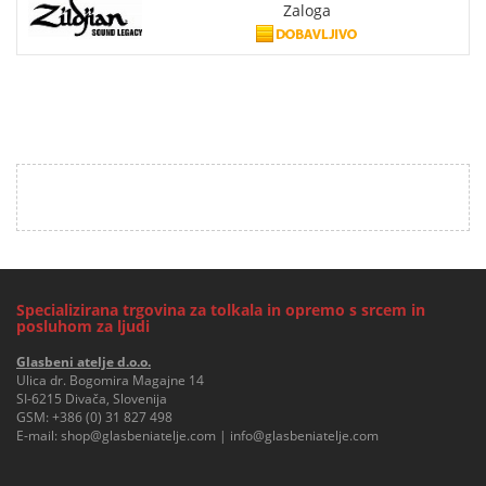
Zaloga
Specializirana trgovina za tolkala in opremo s srcem in
posluhom za ljudi
Glasbeni atelje d.o.o.
Ulica dr. Bogomira Magajne 14
SI-6215 Divača, Slovenija
GSM:
+386 (0) 31 827 498
E-mail:
shop@glasbeniatelje.com
|
info@glasbeniatelje.com