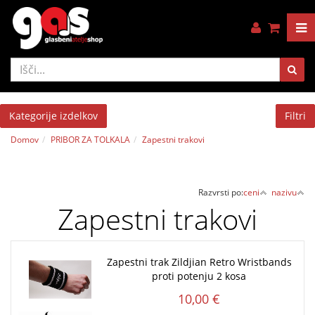
Kategorije izdelkov
Filtri
Domov
PRIBOR ZA TOLKALA
Zapestni trakovi
Razvrsti po:
ceni
nazivu
Zapestni trakovi
Zapestni trak Zildjian Retro Wristbands
proti potenju 2 kosa
10,00 €