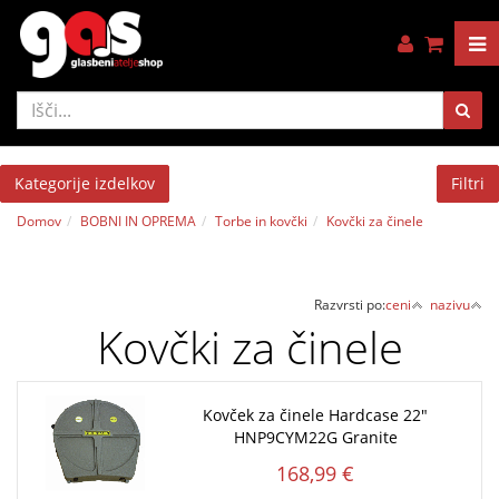
Kategorije izdelkov
Filtri
Domov
BOBNI IN OPREMA
Torbe in kovčki
Kovčki za činele
Razvrsti po:
ceni
nazivu
Kovčki za činele
Kovček za činele Hardcase 22"
HNP9CYM22G Granite
168,99 €