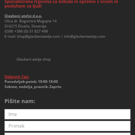
Specializirana trgovina za tolkala in opremo s srcem in
posluhom za ljudi
Glasbeni atelje d.o.o.
Ulica dr. Bogomira Magajne 14
SI-6215 Divača, Slovenija
GSM:
+386 (0) 31 827 498
E-mail:
shop@glasbeniatelje.com
|
info@glasbeniatelje.com
Glasbeni atelje shop
Delovni čas:
Ponedeljek-petek: 10:00-18:00
Sobota, nedelja, praznik: Zaprto
Pišite nam: