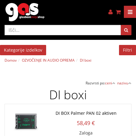
Kategorije izdelkov
Filtri
Domov
OZVOČENJE IN AUDIO OPREMA
DI boxi
Razvrsti po:
ceni
nazivu
DI boxi
DI BOX Palmer PAN 02 aktiven
58,49 €
Zaloga