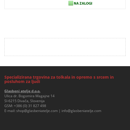
Specializirana trgovina za tolkala in opremo s srcem in
posluhom za ljudi
Glasbeni atelje d.o.o.
Ulica dr. Bogomira Magajne 14
SI-6215 Divača, Slovenija
GSM:
+386 (0) 31 827 498
E-mail:
shop@glasbeniatelje.com
|
info@glasbeniatelje.com