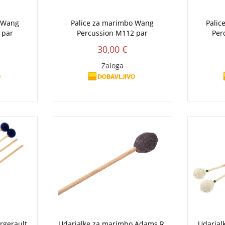
o Wang
Palice za marimbo Wang
Palic
 par
Percussion M112 par
Per
30,00 €
Zaloga
rgerault
Udarjalke za marimbo Adams R.
Udarjal