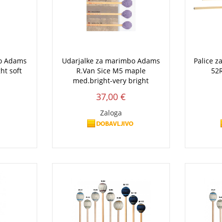
bo Adams
Udarjalke za marimbo Adams
Palice z
ht soft
R.Van Sice M5 maple
52R
med.bright-very bright
37,00 €
Zaloga