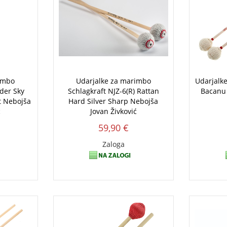
imbo
Udarjalke za marimbo
Udarjalk
der Sky
Schlagkraft NJZ-6(R) Rattan
Bacanu
t Nebojša
Hard Silver Sharp Nebojša
ć
Jovan Živković
59,90 €
Zaloga