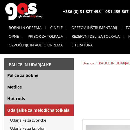
+386 (0) 31 827 498 | 031 455 56
BOBNI IN OPREMA
ČINELE
ORFFOV INŠTRUMENTARIJ
T
OPNE
PRIBOR ZA TOLKALA
REZERVNI DELI ZA TOLKALA
OZVOČENJE IN AUDIO OPREMA
LITERATURA
Domov
PALICE IN UDARJA
PALICE IN UDARJALKE
Palice za bobne
Metlice
Hot rods
Udarjalke za melodična tolkala
Udarjalke za zvončke
Udarjalke za ksilofon