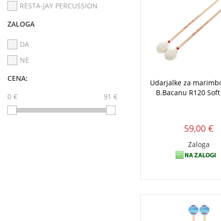
RESTA-JAY PERCUSSION
ZALOGA
DA
NE
CENA:
Udarjalke za marim
B.Bacanu R120 Soft
0 €
91 €
59,00 €
Zaloga