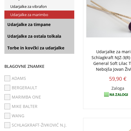
Udarjalke za vibrafon
Udarjalke za marimbo
Udarjalke za timpane
Udarjalke za ostala tolkala
Torbe in kovčki za udarjalke
Udarjalke za mar
Schlagkraft NJZ-3(R)
General Soft Lilac 
BLAGOVNE ZNAMKE
Nebojša Jovan Živ
59,90 €
ADAMS
BERGERAULT
Zaloga
MARIMBA ONE
MIKE BALTER
WANG
SCHLAGKRAFT-ŽIVKOVIĆ N.J.