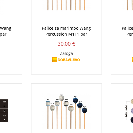
o Wang
Palice za marimbo Wang
Palic
par
Percussion M111 par
Pe
30,00 €
Zaloga