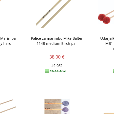
o Marimba
Palice za marimbo Mike Balter
Udarjal
ry hard
114B medium Birch par
MB1 
38,00 €
Zaloga