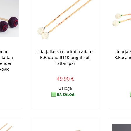
imbo
Udarjalke za marimbo Adams
Udarjal
 Rattan
B.Bacanu R110 bright soft
B.Bacan
Tender
rattan par
ković
49,90 €
Zaloga