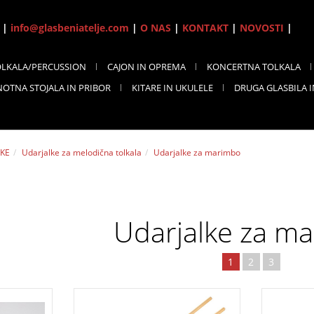
7 |
info@glasbeniatelje.com
|
O NAS
|
KONTAKT
|
NOVOSTI
|
OLKALA/PERCUSSION
CAJON IN OPREMA
KONCERTNA TOLKALA
NOTNA STOJALA IN PRIBOR
KITARE IN UKULELE
DRUGA GLASBILA 
LKE
Udarjalke za melodična tolkala
Udarjalke za marimbo
Udarjalke za m
1
2
3