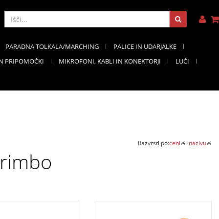
PARADNA TOLKALA/MARCHING
PALICE IN UDARJALKE
IN PRIPOMOČKI
MIKROFONI, KABLI IN KONEKTORJI
LUČI
Razvrsti po:
ceni
nazivu
arimbo