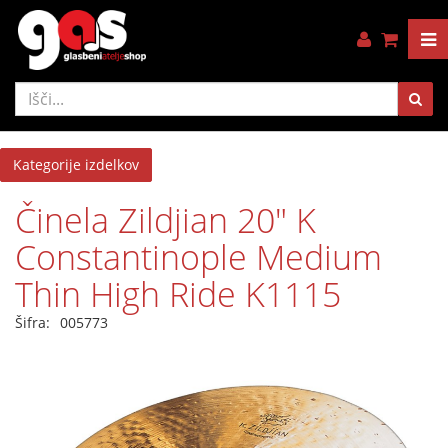
Kategorije izdelkov
Činela Zildjian 20" K
Constantinople Medium
Thin High Ride K1115
Šifra:
005773