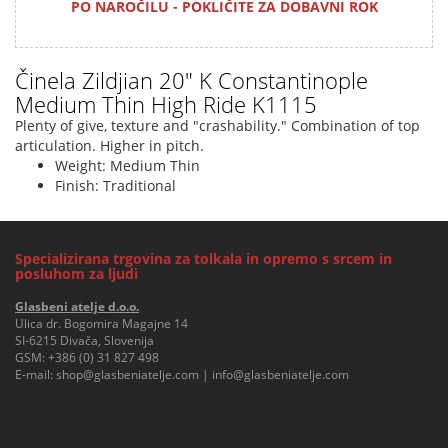
PO NAROČILU - POKLIČITE ZA DOBAVNI ROK
Činela Zildjian 20" K Constantinople
Medium Thin High Ride K1115
Plenty of give, texture and "crashability." Combination of top
articulation. Higher in pitch.
Weight: Medium Thin
Finish: Traditional
Specializirana trgovina za tolkala in opremo s srcem in
posluhom za ljudi
Glasbeni atelje d.o.o.
Ulica dr. Bogomira Magajne 14
SI-6215 Divača, Slovenija
GSM:
+386 (0) 31 827 498
E-mail:
shop@glasbeniatelje.com
|
info@glasbeniatelje.com