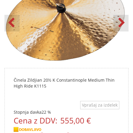
Činela Zildjian 20½ K Constantinople Medium Thin
High Ride K1115
Vprašaj za izdelek
Stopnja davka
22 %
Cena z DDV:
555,00 €