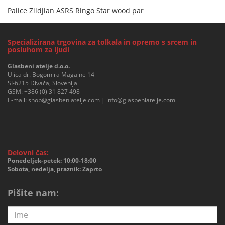
Palice Zildjian ASRS Ringo Star wood par
Specializirana trgovina za tolkala in opremo s srcem in
posluhom za ljudi
Glasbeni atelje d.o.o.
Ulica dr. Bogomira Magajne 14
SI-6215 Divača, Slovenija
GSM:
+386 (0) 31 827 498
E-mail:
shop@glasbeniatelje.com
|
info@glasbeniatelje.com
Delovni čas:
Ponedeljek-petek: 10:00-18:00
Sobota, nedelja, praznik: Zaprto
Pišite nam: