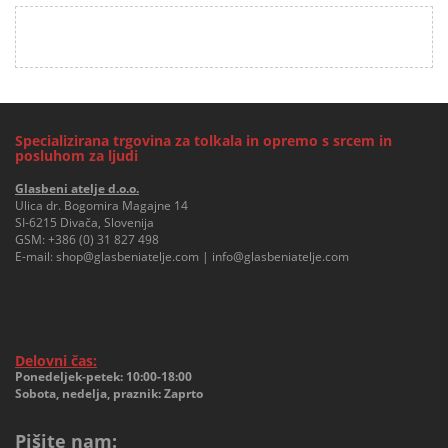
Specializirana trgovina za tolkala in opremo s srcem in
posluhom za ljudi
Glasbeni atelje d.o.o.
Ulica dr. Bogomira Magajne 14
SI-6215 Divača, Slovenija
GSM:
+386 (0) 31 827 498
E-mail:
shop@glasbeniatelje.com
|
info@glasbeniatelje.com
Delovni čas:
Ponedeljek-petek: 10:00-18:00
Sobota, nedelja, praznik: Zaprto
Pišite nam: