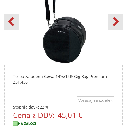
Torba za boben Gewa 14½x14½ Gig Bag Premium
231.435
Vprašaj za izdelek
Stopnja davka
22 %
Cena z DDV:
45,01 €