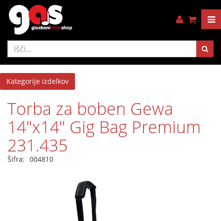
Kategorije izdelkov
Torba za boben Gewa
14"x14" Gig Bag Premium
231.435
Šifra:
004810