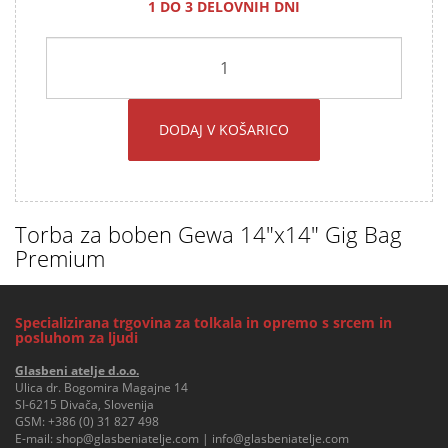
1 DO 3 DELOVNIH DNI
DODAJ V KOŠARICO
Torba za boben Gewa 14"x14" Gig Bag
Premium
Specializirana trgovina za tolkala in opremo s srcem in
posluhom za ljudi
Glasbeni atelje d.o.o.
Ulica dr. Bogomira Magajne 14
SI-6215 Divača, Slovenija
GSM:
+386 (0) 31 827 498
E-mail:
shop@glasbeniatelje.com
|
info@glasbeniatelje.com