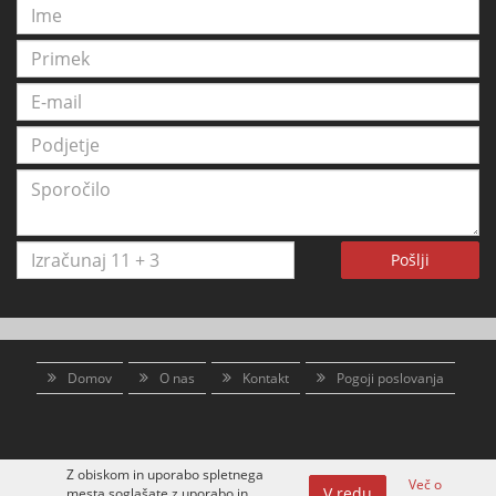
Pošlji
Domov
O nas
Kontakt
Pogoji poslovanja
Z obiskom in uporabo spletnega
Več o
V redu
mesta soglašate z uporabo in