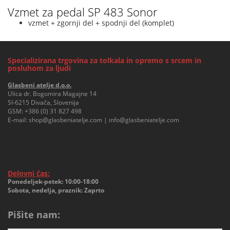
Vzmet za pedal SP 483 Sonor
vzmet + zgornji del + spodnji del (komplet)
Specializirana trgovina za tolkala in opremo s srcem in
posluhom za ljudi
Glasbeni atelje d.o.o.
Ulica dr. Bogomira Magajne 14
SI-6215 Divača, Slovenija
GSM:
+386 (0) 31 827 498
E-mail:
shop@glasbeniatelje.com
|
info@glasbeniatelje.com
Delovni čas:
Ponedeljek-petek: 10:00-18:00
Sobota, nedelja, praznik: Zaprto
Pišite nam: