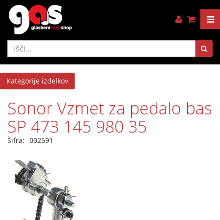
Kategorije izdelkov
Sonor Vzmet za pedalo bas
SP 473 145 980 35
Šifra:
002691