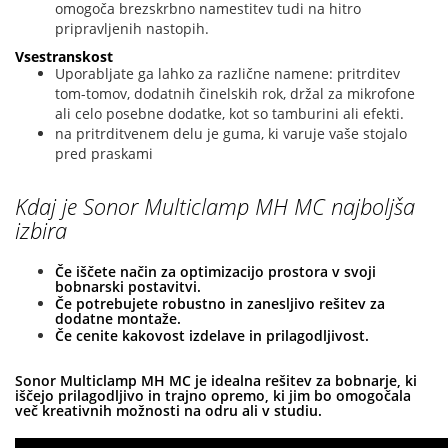
omogoča brezskrbno namestitev tudi na hitro
pripravljenih nastopih.
Vsestranskost
Uporabljate ga lahko za različne namene: pritrditev
tom-tomov, dodatnih činelskih rok, držal za mikrofone
ali celo posebne dodatke, kot so tamburini ali efekti.
na pritrditvenem delu je guma, ki varuje vaše stojalo
pred praskami
Kdaj je Sonor Multiclamp MH MC najboljša
izbira
Če iščete način za optimizacijo prostora v svoji
bobnarski postavitvi.
Če potrebujete robustno in zanesljivo rešitev za
dodatne montaže.
Če cenite kakovost izdelave in prilagodljivost.
Sonor Multiclamp MH MC je idealna rešitev za bobnarje, ki
iščejo prilagodljivo in trajno opremo, ki jim bo omogočala
več kreativnih možnosti na odru ali v studiu.