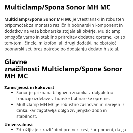
Multiclamp/Spona Sonor MH MC
Multiclamp/Spona Sonor MH MC
je vsestranski in robusten
pripomoček za montažo različnih bobnarskih komponent in
dodatkov na vaša bobnarska stojala ali okvirje. Multiclamp
omogoča varno in stabilno pritrditev dodatne opreme, kot so
tom-tomi, činele, mikrofoni ali drugi dodatki, na obstoječi
bobnarski set, brez potrebe po dodajanju dodatnih stojal.
Glavne
značilnosti Multiclamp/Spone Sonor
MH MC
Zanesljivost in kakovost
Sonor je priznana blagovna znamka z dolgoletno
tradicijo izdelave vrhunske bobnarske opreme.
Multiclamp MH MC je robustno zasnovan in narejen iz
Cinka, kar zagotavlja dolgo življenjsko dobo in
stabilnost.
Univerzalnost
Združljiv je z različnimi premeri cevi, kar pomeni, da ga