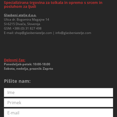
Specializirana trgovina za tolkala in opremo s srcem in
posluhom za ljudi
Glasbeni atelje d.o.o.
Ulica dr. Bogomira Magajne 14
SI-6215 Divača, Slovenija
GSM:
+386 (0) 31 827 498
E-mail:
shop@glasbeniatelje.com
|
info@glasbeniatelje.com
Delovni čas:
Ponedeljek-petek: 10:00-18:00
Sobota, nedelja, praznik: Zaprto
Pišite nam: