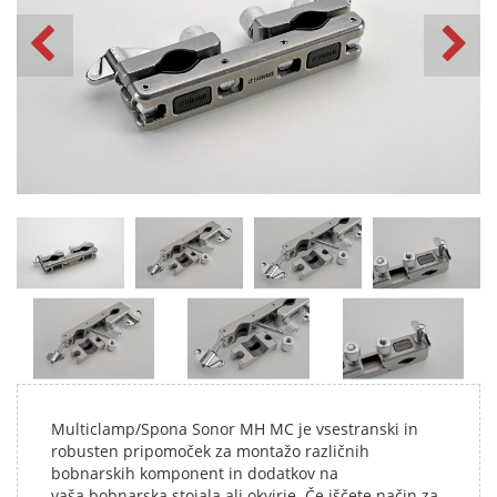
Multiclamp/Spona Sonor MH MC je vsestranski in
robusten pripomoček za montažo različnih
bobnarskih komponent in dodatkov na
vaša bobnarska stojala ali okvirje. Če iščete način za