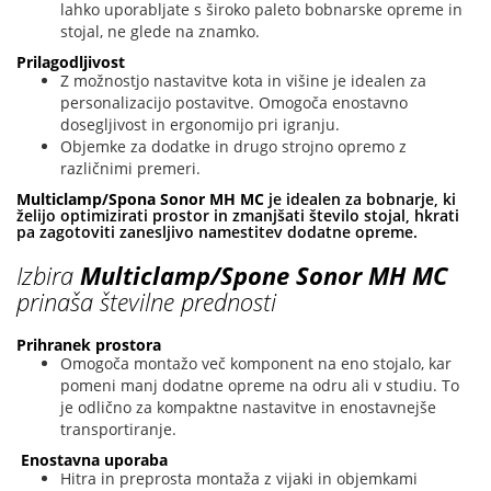
lahko uporabljate s široko paleto bobnarske opreme in
stojal, ne glede na znamko.
Prilagodljivost
Z možnostjo nastavitve kota in višine je idealen za
personalizacijo postavitve. Omogoča enostavno
dosegljivost in ergonomijo pri igranju.
Objemke za dodatke in drugo strojno opremo z
različnimi premeri.
Multiclamp/Spona Sonor MH MC
je idealen za bobnarje, ki
želijo optimizirati prostor in zmanjšati število stojal, hkrati
pa zagotoviti zanesljivo namestitev dodatne opreme.
Izbira
Multiclamp/Spone Sonor MH MC
prinaša številne prednosti
Prihranek prostora
Omogoča montažo več komponent na eno stojalo, kar
pomeni manj dodatne opreme na odru ali v studiu. To
je odlično za kompaktne nastavitve in enostavnejše
transportiranje.
Enostavna uporaba
Hitra in preprosta montaža z vijaki in objemkami