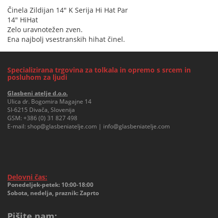
Činela Zildijan 14" K Serija Hi Hat Par
14" HiHat
Zelo uravnotežen zven.
Ena najbolj vsestranskih hihat činel.
Specializirana trgovina za tolkala in opremo s srcem in
posluhom za ljudi
Glasbeni atelje d.o.o.
Ulica dr. Bogomira Magajne 14
SI-6215 Divača, Slovenija
GSM:
+386 (0) 31 827 498
E-mail:
shop@glasbeniatelje.com
|
info@glasbeniatelje.com
Delovni čas:
Ponedeljek-petek: 10:00-18:00
Sobota, nedelja, praznik: Zaprto
Pišite nam: