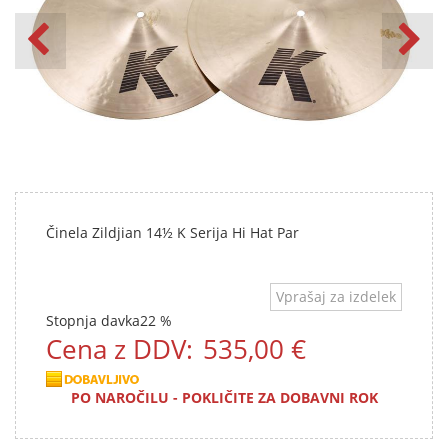
Činela Zildjian 14½ K Serija Hi Hat Par
Vprašaj za izdelek
Stopnja davka
22 %
Cena z DDV:
535,00 €
PO NAROČILU - POKLIČITE ZA DOBAVNI ROK