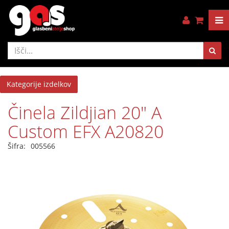
Kategorije izdelkov
Činela Zildjian 20" A
Custom EFX A20820
Šifra:
005566