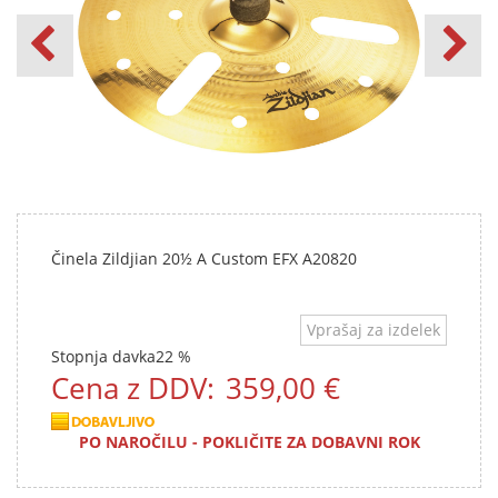
Činela Zildjian 20½ A Custom EFX A20820
Vprašaj za izdelek
Stopnja davka
22 %
Cena z DDV:
359,00 €
PO NAROČILU - POKLIČITE ZA DOBAVNI ROK