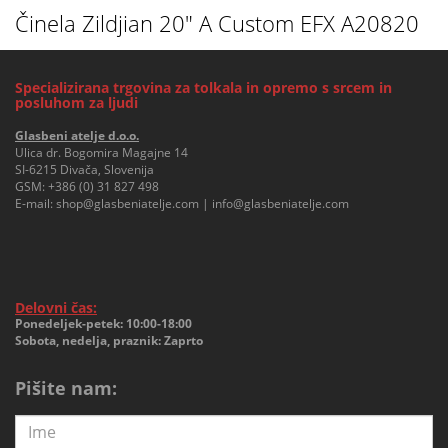
Činela Zildjian 20" A Custom EFX A20820
Specializirana trgovina za tolkala in opremo s srcem in
posluhom za ljudi
Glasbeni atelje d.o.o.
Ulica dr. Bogomira Magajne 14
SI-6215 Divača, Slovenija
GSM:
+386 (0) 31 827 498
E-mail:
shop@glasbeniatelje.com
|
info@glasbeniatelje.com
Delovni čas:
Ponedeljek-petek: 10:00-18:00
Sobota, nedelja, praznik: Zaprto
Pišite nam: