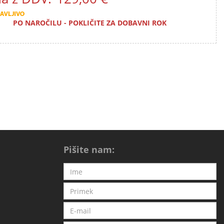
PO NAROČILU - POKLIČITE ZA DOBAVNI ROK
Pišite nam: