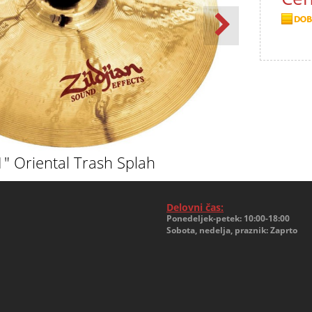
11" Oriental Trash Splah
Delovni čas:
Ponedeljek-petek: 10:00-18:00
Sobota, nedelja, praznik: Zaprto