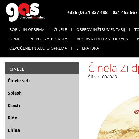
+386 (0) 31 827 498 | 031 455 56
BOBNI IN OPREMA
ČINELE
ORFFOV INŠTRUMENTARIJ
T
OPNE
PRIBOR ZA TOLKALA
REZERVNI DELI ZA TOLKALA
OZVOČENJE IN AUDIO OPREMA
LITERATURA
Činela Zild
ČINELE
Šifra:
004943
Činele seti
Splash
Crash
Ride
China