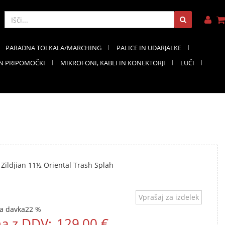
PARADNA TOLKALA/MARCHING
PALICE IN UDARJALKE
IN PRIPOMOČKI
MIKROFONI, KABLI IN KONEKTORJI
LUČI
 Zildjian 11½ Oriental Trash Splah
Vprašaj za izdelek
a davka
22 %
a z DDV:
129,00 €