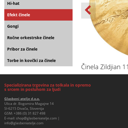
Hi-hat
Efekt činele
Gongi
Ročne orkestrske činele
Pribor za činele
Torbe in kovčki za činele
Činela Zildjian 
Specializirana trgovina za tolkala in opremo
s srcem in posluhom za ljudi
Glasbeni atelje d.o.o.
Ulica dr. Bogomira Magajne 14
SI-6215 Divača, Slovenija
GSM:
+386 (0) 31 827 498
E-mail:
shop@glasbeniatelje.com
|
info@glasbeniatelje.com