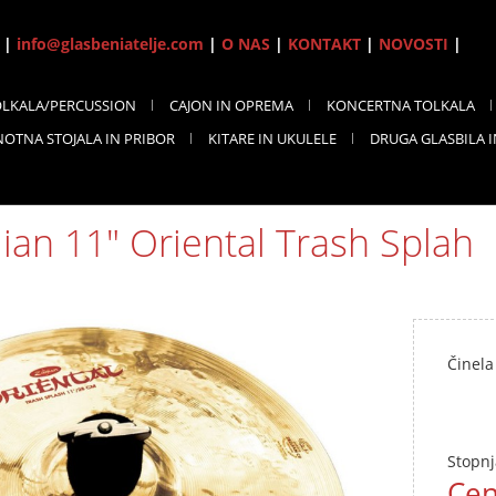
7 |
info@glasbeniatelje.com
|
O NAS
|
KONTAKT
|
NOVOSTI
|
OLKALA/PERCUSSION
CAJON IN OPREMA
KONCERTNA TOLKALA
NOTNA STOJALA IN PRIBOR
KITARE IN UKULELE
DRUGA GLASBILA 
jian 11" Oriental Trash Splah
Činela
Stopnj
Cen