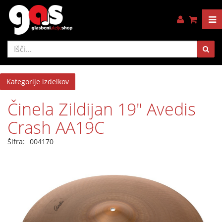
Kategorije izdelkov
Činela Zildijan 19" Avedis
Crash AA19C
Šifra:
004170