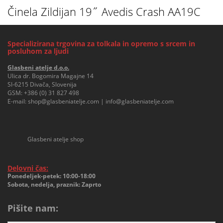
Činela Zildijan 19˝ Avedis Crash AA19C
Specializirana trgovina za tolkala in opremo s srcem in
posluhom za ljudi
Glasbeni atelje d.o.o.
Ulica dr. Bogomira Magajne 14
SI-6215 Divača, Slovenija
GSM:
+386 (0) 31 827 498
E-mail:
shop@glasbeniatelje.com
|
info@glasbeniatelje.com
Glasbeni atelje shop
Delovni čas:
Ponedeljek-petek: 10:00-18:00
Sobota, nedelja, praznik: Zaprto
Pišite nam: