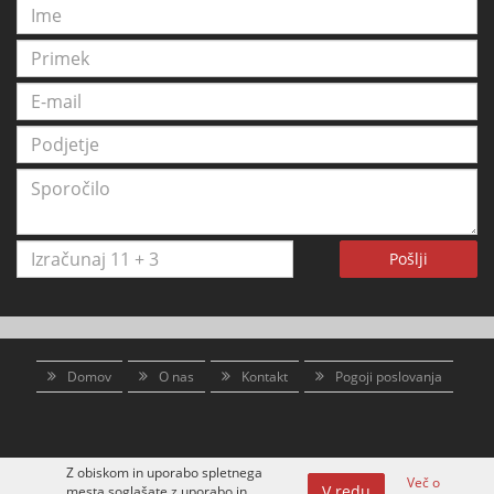
Pošlji
Domov
O nas
Kontakt
Pogoji poslovanja
Z obiskom in uporabo spletnega
Več o
V redu
mesta soglašate z uporabo in