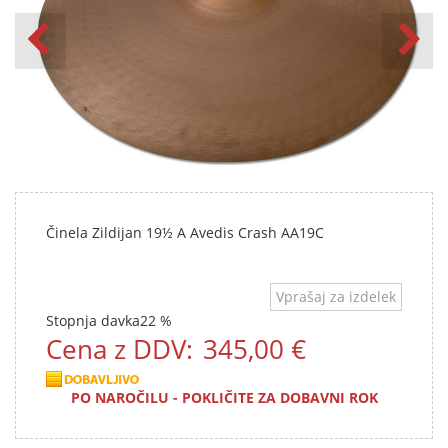
Činela Zildijan 19½ A Avedis Crash AA19C
Vprašaj za izdelek
Stopnja davka
22 %
Cena z DDV:
345,00 €
PO NAROČILU - POKLIČITE ZA DOBAVNI ROK