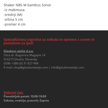
Shaker NBS M bambus Sonor
-iz mabmusa
-srednji (M)
-višina 5 cm
-premer 4 cm
Specializirana trgovina za tolkala in opremo s srcem in
posluhom za ljudi
Glasbeni atelje d.o.o.
Ulica dr. Bogomira Magajne 14
SI-6215 Divača, Slovenija
GSM:
+386 (0) 31 827 498
E-mail:
shop@glasbeniatelje.com
|
info@glasbeniatelje.com
Delovni čas:
Ponedeljek-petek: 10:00-18:00
Sobota, nedelja, praznik: Zaprto