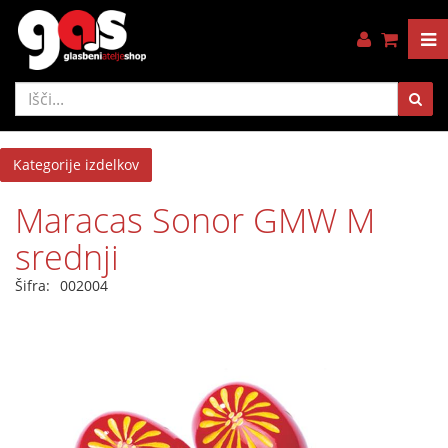
Kategorije izdelkov
Maracas Sonor GMW M
srednji
Šifra:
002004