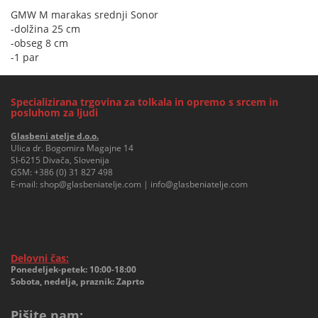
GMW M marakas srednji Sonor
-dolžina 25 cm
-obseg 8 cm
-1 par
Specializirana trgovina za tolkala in opremo s srcem in
posluhom za ljudi
Glasbeni atelje d.o.o.
Ulica dr. Bogomira Magajne 14
SI-6215 Divača, Slovenija
GSM:
+386 (0) 31 827 498
E-mail:
shop@glasbeniatelje.com
|
info@glasbeniatelje.com
Delovni čas:
Ponedeljek-petek: 10:00-18:00
Sobota, nedelja, praznik: Zaprto
Pišite nam: