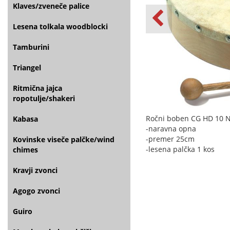
Klaves/zveneče palice
Lesena tolkala woodblocki
Tamburini
Triangel
Ritmična jajca
ropotulje/shakeri
Ročni boben CG HD 10 N
Kabasa
-naravna opna
-premer 25cm
Kovinske viseče palčke/wind
-lesena palčka 1 kos
chimes
Kravji zvonci
Agogo zvonci
Guiro