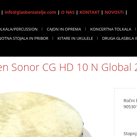
7 |
info@glasbeniatelje.com
|
O NAS
|
KONTAKT
|
NOVOSTI
|
OLKALA/PERCUSSION
CAJON IN OPREMA
KONCERTNA TOLKALA
NOTNA STOJALA IN PRIBOR
KITARE IN UKULELE
DRUGA GLASBILA 
en Sonor CG HD 10 N Global
Ročni
90530
Stopnj