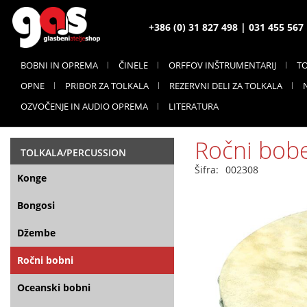
+386 (0) 31 827 498 | 031 455 56
BOBNI IN OPREMA
ČINELE
ORFFOV INŠTRUMENTARIJ
T
OPNE
PRIBOR ZA TOLKALA
REZERVNI DELI ZA TOLKALA
OZVOČENJE IN AUDIO OPREMA
LITERATURA
Ročni bob
TOLKALA/PERCUSSION
Šifra:
002308
Konge
Bongosi
Džembe
Ročni bobni
Oceanski bobni