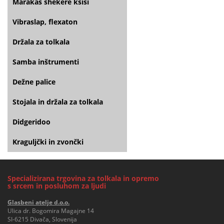
Marakas shekere kšiši
Vibraslap, flexaton
Držala za tolkala
Samba inštrumenti
Dežne palice
Stojala in držala za tolkala
Didgeridoo
Kraguljčki in zvončki
Specializirana trgovina za tolkala in opremo
s srcem in posluhom za ljudi
Glasbeni atelje d.o.o.
Ulica dr. Bogomira Magajne 14
SI-6215 Divača, Slovenija