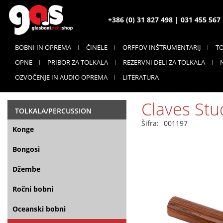
+386 (0) 31 827 498 | 031 455 56
BOBNI IN OPREMA
ČINELE
ORFFOV INŠTRUMENTARIJ
T
OPNE
PRIBOR ZA TOLKALA
REZERVNI DELI ZA TOLKALA
OZVOČENJE IN AUDIO OPREMA
LITERATURA
Claves Stu
TOLKALA/PERCUSSION
Šifra:
001197
Konge
Bongosi
Džembe
Ročni bobni
Oceanski bobni