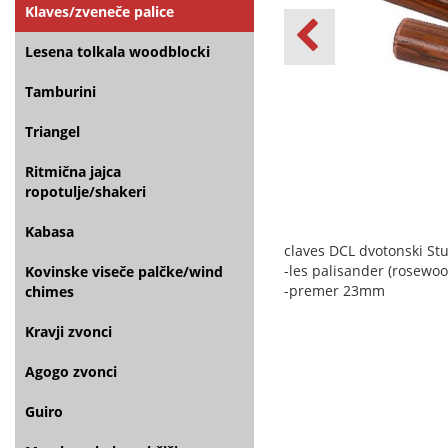
Klaves/zveneče palice
Lesena tolkala woodblocki
Tamburini
Triangel
Ritmična jajca
ropotulje/shakeri
Kabasa
claves DCL dvotonski St
-les palisander (rosewoo
Kovinske viseče palčke/wind
-premer 23mm
chimes
Kravji zvonci
Agogo zvonci
Guiro