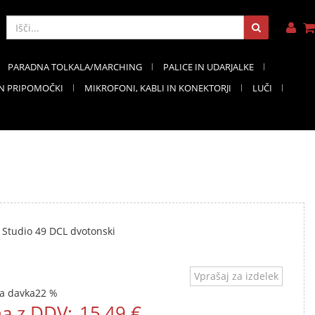
PARADNA TOLKALA/MARCHING
PALICE IN UDARJALKE
IN PRIPOMOČKI
MIKROFONI, KABLI IN KONEKTORJI
LUČI
 Studio 49 DCL dvotonski
Vprašaj za izdelek
a davka
22 %
a z DDV:
15,49 €