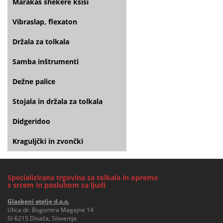
Marakas shekere kšiši
Vibraslap, flexaton
Držala za tolkala
Samba inštrumenti
Dežne palice
Stojala in držala za tolkala
Didgeridoo
Kraguljčki in zvončki
Specializirana trgovina za tolkala in opremo
s srcem in posluhom za ljudi
Glasbeni atelje d.o.o.
Ulica dr. Bogomira Magajne 14
SI-6215 Divača, Slovenija