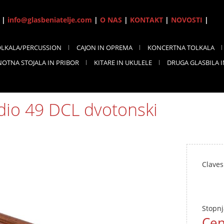
7 |
info@glasbeniatelje.com
|
O NAS
|
KONTAKT
|
NOVOSTI
|
OLKALA/PERCUSSION
CAJON IN OPREMA
KONCERTNA TOLKALA
NOTNA STOJALA IN PRIBOR
KITARE IN UKULELE
DRUGA GLASBILA 
dio 49 DCL dvotonski
Claves
Stopnj
Cen