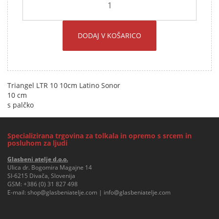
DODAJ V KOŠARICO
Triangel LTR 10 10cm Latino Sonor
10 cm
s palčko
Specializirana trgovina za tolkala in opremo s srcem in
posluhom za ljudi
Glasbeni atelje d.o.o.
Ulica dr. Bogomira Magajne 14
SI-6215 Divača, Slovenija
GSM:
+386 (0) 31 827 498
E-mail:
shop@glasbeniatelje.com
|
info@glasbeniatelje.com