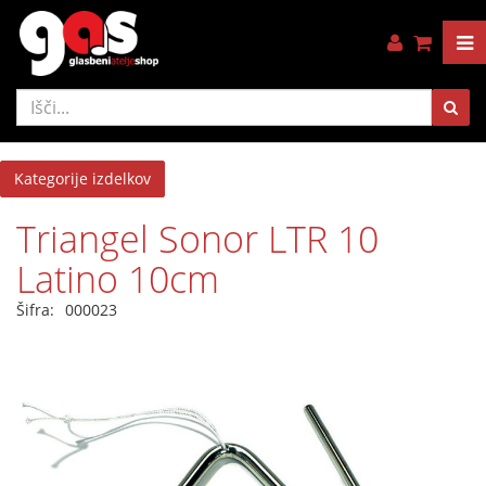
Kategorije izdelkov
Triangel Sonor LTR 10
Latino 10cm
Šifra:
000023