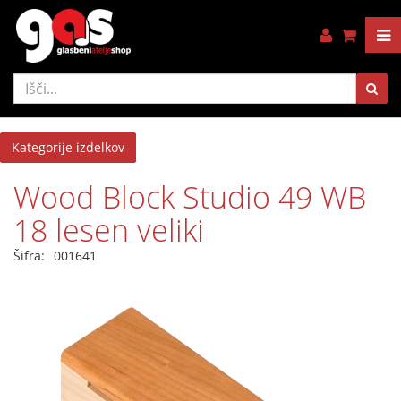
Kategorije izdelkov
Wood Block Studio 49 WB
18 lesen veliki
Šifra:
001641