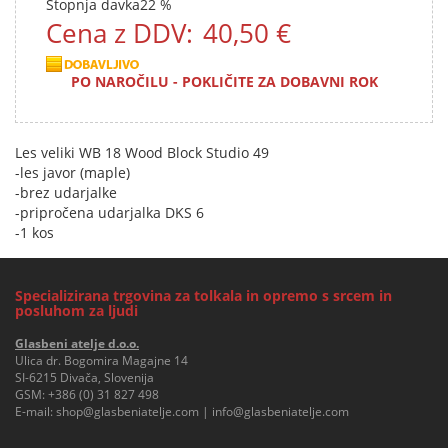
Stopnja davka
22 %
Cena z DDV:
40,50 €
PO NAROČILU - POKLIČITE ZA DOBAVNI ROK
Les veliki WB 18 Wood Block Studio 49
-les javor (maple)
-brez udarjalke
-pripročena udarjalka DKS 6
-1 kos
Specializirana trgovina za tolkala in opremo s srcem in
posluhom za ljudi
Glasbeni atelje d.o.o.
Ulica dr. Bogomira Magajne 14
SI-6215 Divača, Slovenija
GSM:
+386 (0) 31 827 498
E-mail:
shop@glasbeniatelje.com
|
info@glasbeniatelje.com