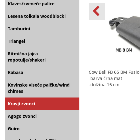
Klaves/zveneče palice
Lesena tolkala woodblocki
Tamburini
Triangel
Ritmična jajca
ropotulje/shakeri
Cow Bell FB 65 BM Fusio
Kabasa
-barva črna mat
-dolžina 16 cm
Kovinske viseče palčke/wind
chimes
Kravji zvonci
Agogo zvonci
Guiro