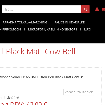
PARADNA TOLKALA/MARCHING
PALICE IN UDARJALKE
IN PRIPOMOČKI
MIKROFONI, KABLI IN KONEKTORJI
LUČI
l Black Matt Cow Bell
 zvonec Sonor FB 65 BM Fusion Bell Black Matt Cow Bell
Vprašaj za izdelek
a davka
22 %
a z DDV:
42,00 €