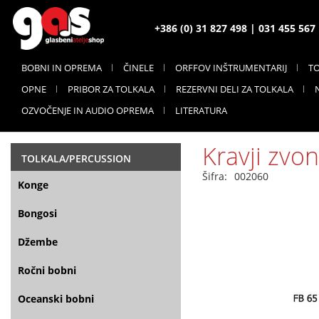
+386 (0) 31 827 498 | 031 455 56
BOBNI IN OPREMA
ČINELE
ORFFOV INŠTRUMENTARIJ
T
OPNE
PRIBOR ZA TOLKALA
REZERVNI DELI ZA TOLKALA
OZVOČENJE IN AUDIO OPREMA
LITERATURA
Kravji zvo
TOLKALA/PERCUSSION
Šifra:
002060
Konge
Bongosi
Džembe
Ročni bobni
Oceanski bobni