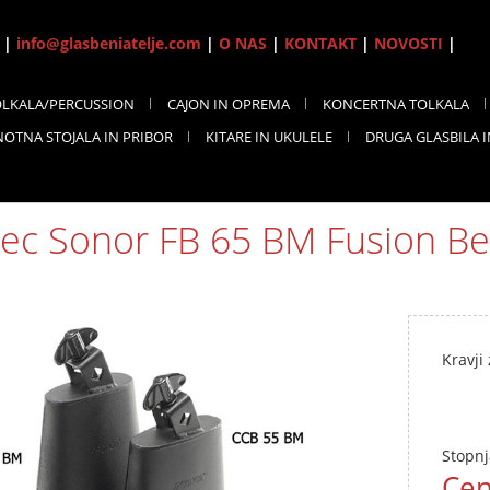
7 |
info@glasbeniatelje.com
|
O NAS
|
KONTAKT
|
NOVOSTI
|
OLKALA/PERCUSSION
CAJON IN OPREMA
KONCERTNA TOLKALA
NOTNA STOJALA IN PRIBOR
KITARE IN UKULELE
DRUGA GLASBILA 
nec Sonor FB 65 BM Fusion Bel
Kravji
Stopnj
Cen