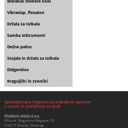
Marakas shekere kšiši
Vibraslap, flexaton
Držala za tolkala
Samba inštrumenti
Dežne palice
Stojala in držala za tolkala
Didgeridoo
Kraguljčki in zvončki
Specializirana trgovina za tolkala in opremo
s srcem in posluhom za ljudi
Glasbeni atelje d.o.o.
Ulica dr. Bogomira Magajne 14
SI-6215 Divača, Slovenija