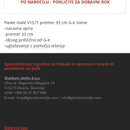
PO NAROČILU - POKLIČITE ZA DOBAVNI ROK
Pavke male V1571 premer 33 cm G-e Sonor
-naravna opna
-premer 33 cm
-obseg približno od G-e
-uglaševanje s pomočjo vrtenja
Specializirana trgovina za tolkala in opremo s srcem in
posluhom za ljudi
Glasbeni atelje d.o.o.
Ulica dr. Bogomira Magajne 14
SI-6215 Divača, Slovenija
GSM:
+386 (0) 31 827 498
E-mail:
shop@glasbeniatelje.com
|
info@glasbeniatelje.com
Delovni čas: