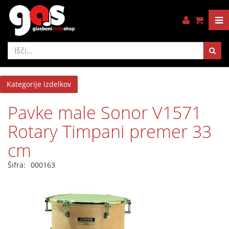
Kategorije izdelkov
Pavke male Sonor V1571
Rotary Timpani premer 33
cm
Šifra:
000163