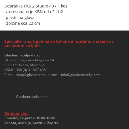
Udarjalka PKS 2 Studio 49 - 1 kos
-za resonatorje KBN od c2 - b2
-plastična glava
-dolžina cca 22 cm
Specializirana trgovina za tolkala in opremo s srcem in
posluhom za ljudi
Glasbeni atelje d.o.o.
Ulica dr. Bogomira Magajne 14
SI-6215 Divača, Slovenija
GSM:
+386 (0) 31 827 498
E-mail:
shop@glasbeniatelje.com
|
info@glasbeniatelje.com
Glasbeni atelje shop
Delovni čas:
Ponedeljek-petek: 10:00-18:00
Sobota, nedelja, praznik: Zaprto