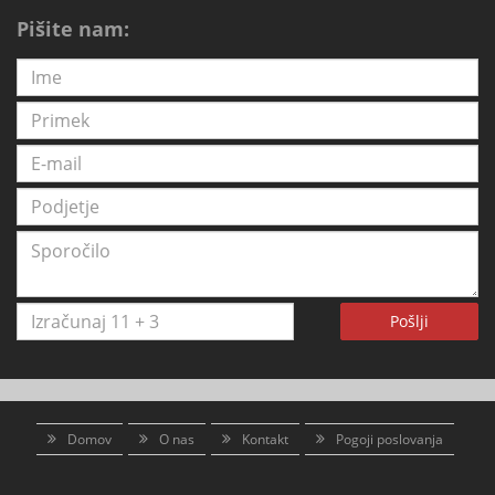
Pišite nam:
Pošlji
Domov
O nas
Kontakt
Pogoji poslovanja