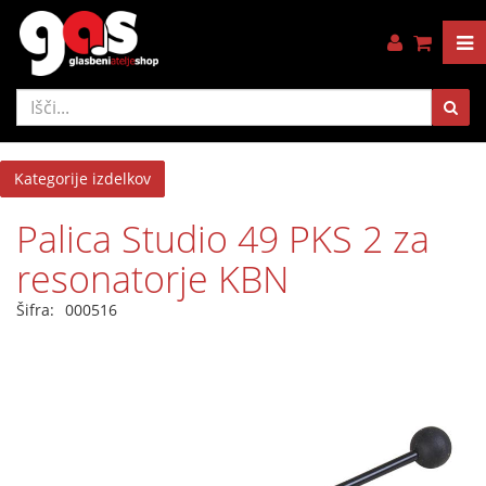
Kategorije izdelkov
Palica Studio 49 PKS 2 za
resonatorje KBN
Šifra:
000516