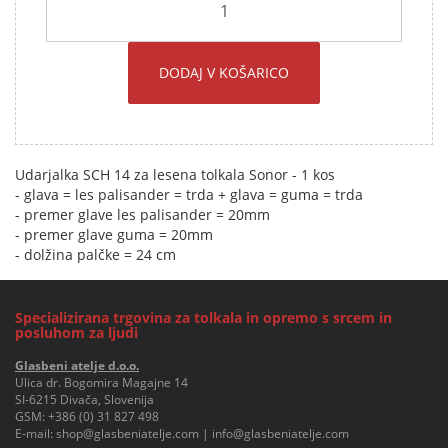
DODAJ V KOŠARICO
Udarjalka SCH 14 za lesena tolkala Sonor - 1 kos
- glava = les palisander = trda + glava = guma = trda
- premer glave les palisander = 20mm
- premer glave guma = 20mm
- dolžina palčke = 24 cm
Specializirana trgovina za tolkala in opremo s srcem in
posluhom za ljudi
Glasbeni atelje d.o.o.
Ulica dr. Bogomira Magajne 14
SI-6215 Divača, Slovenija
GSM:
+386 (0) 31 827 498
E-mail:
shop@glasbeniatelje.com
|
info@glasbeniatelje.com