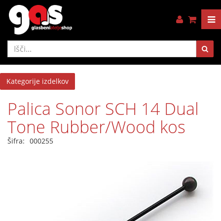
Kategorije izdelkov
Palica Sonor SCH 14 Dual
Tone Rubber/Wood kos
Šifra:
000255