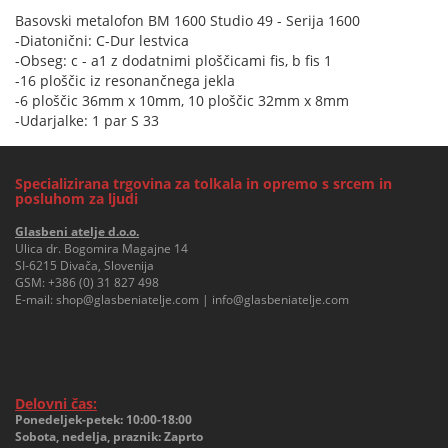
Basovski metalofon BM 1600 Studio 49 - Serija 1600
-Diatonični: C-Dur lestvica
-Obseg: c - a1 z dodatnimi ploščicami fis, b fis 1
-16 ploščic iz resonančnega jekla
-6 ploščic 36mm x 10mm, 10 ploščic 32mm x 8mm
-Udarjalke: 1 par S 33
Specializirana trgovina za tolkala in opremo s srcem in
posluhom za ljudi
Glasbeni atelje d.o.o.
Ulica dr. Bogomira Magajne 14
SI-6215 Divača, Slovenija
GSM:
+386 (0) 31 827 498
E-mail:
shop@glasbeniatelje.com
|
info@glasbeniatelje.com
Delovni čas:
Ponedeljek-petek: 10:00-18:00
Sobota, nedelja, praznik: Zaprto