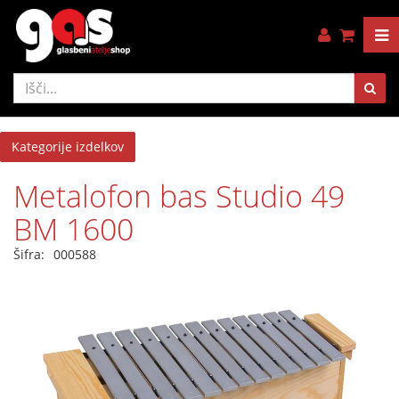
Kategorije izdelkov
Metalofon bas Studio 49
BM 1600
Šifra:
000588