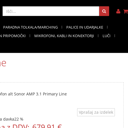
PARADNA TOLKALA/MARCHING
PALICE IN UDARJALKE
IN PRIPOMOČKI
MIKROFONI, KABLI IN KONEKTORJI
LUČI
ne
fon alt Sonor AMP 3.1 Primary Line
Vprašaj za izdelek
a davka
22 %
a z DDV:
679,91 €