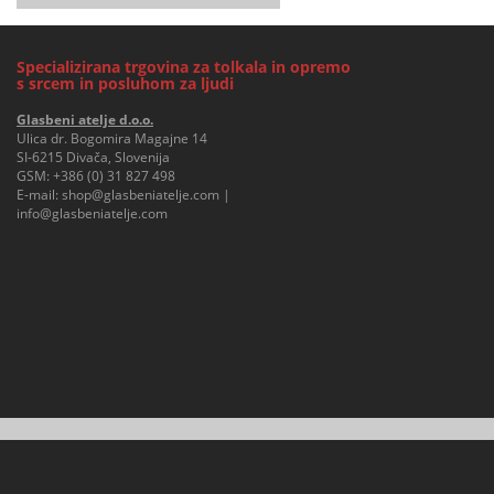
Specializirana trgovina za tolkala in opremo
s srcem in posluhom za ljudi
Glasbeni atelje d.o.o.
Ulica dr. Bogomira Magajne 14
SI-6215 Divača, Slovenija
GSM:
+386 (0) 31 827 498
E-mail:
shop@glasbeniatelje.com
|
info@glasbeniatelje.com