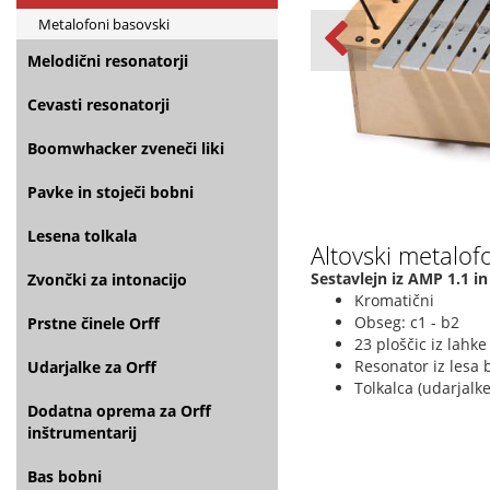
Metalofoni basovski
Melodični resonatorji
Cevasti resonatorji
Boomwhacker zveneči liki
Pavke in stoječi bobni
Lesena tolkala
Altovski metalof
Sestavlejn iz AMP 1.1 i
Zvončki za intonacijo
Kromatični
Obseg: c1 - b2
Prstne činele Orff
23 ploščic iz lahke
Resonator iz lesa 
Udarjalke za Orff
Tolkalca (udarjalke
Dodatna oprema za Orff
inštrumentarij
Bas bobni