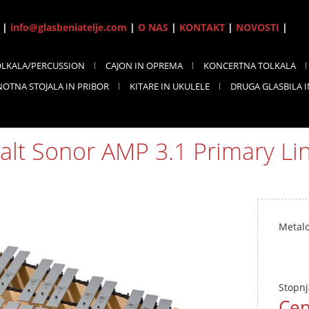
7 |
info@glasbeniatelje.com
|
O NAS
|
KONTAKT
|
NOVOSTI
|
OLKALA/PERCUSSION
CAJON IN OPREMA
KONCERTNA TOLKALA
NOTNA STOJALA IN PRIBOR
KITARE IN UKULELE
DRUGA GLASBILA 
alt Sonor AMP 3.1 Primary Li
Metalo
Stopnj
Cen