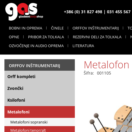
+386 (0) 31 827 498 | 031 455 56
BOBNI IN OPREMA
ČINELE
ORFFOV INŠTRUMENTARIJ
T
OPNE
PRIBOR ZA TOLKALA
REZERVNI DELI ZA TOLKALA
OZVOČENJE IN AUDIO OPREMA
LITERATURA
Metalofon 
ORFFOV INŠTRUMENTARIJ
Šifra:
001105
Orff kompleti
Zvončki
Ksilofoni
Metalofoni
Metalofoni sopranski
Metalofoni tenor/alt