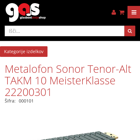
Kategorije izdelkov
Metalofon Sonor Tenor-Alt
TAKM 10 MeisterKlasse
22200301
Šifra:
000101