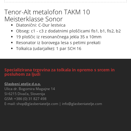
Tenor-Alt metalofon TAKM 10
Meisterklasse Sonor
Diatonični: C-Dur lestvica
Obseg: c1 - c3 z dodatnimi ploščicami fis1, b1, fis2, b2
19 ploščic iz resonančnega jekla 35 x 10mm
Resonator iz borovega lesa s petimi prekati
Tolkalca (udarjalke): 1 par SCH 16
Specializirana trgovina za tolkala in opremo s srcem in
posluhom za ljudi
Glasbeni atelje d.o.o.
Ulica dr. Bogomira Magajne 14
SI-6215 Divača, Slovenija
GSM:
+386 (0) 31 827 498
E-mail:
shop@glasbeniatelje.com
|
info@glasbeniatelje.com