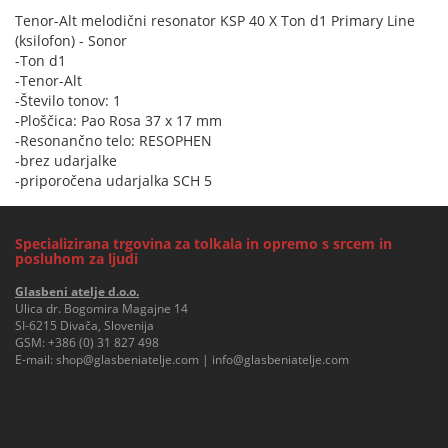
Tenor-Alt melodični resonator KSP 40 X Ton d1 Primary Line
(ksilofon) - Sonor
-Ton d1
-Tenor-Alt
-Število tonov: 1
-Ploščica: Pao Rosa 37 x 17 mm
-Resonančno telo: RESOPHEN
-brez udarjalke
-priporočena udarjalka SCH 5
Specializirana trgovina za tolkala in opremo s srcem in
posluhom za ljudi
Glasbeni atelje d.o.o.
Ulica dr. Bogomira Magajne 14
SI-6215 Divača, Slovenija
GSM:
+386 (0) 31 827 498
E-mail:
shop@glasbeniatelje.com
|
info@glasbeniatelje.com