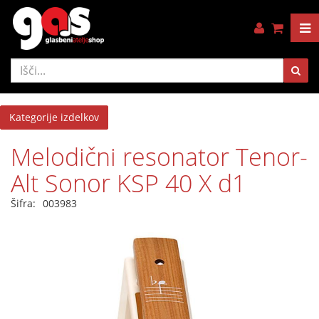
Kategorije izdelkov
Melodični resonator Tenor-
Alt Sonor KSP 40 X d1
Šifra:
003983