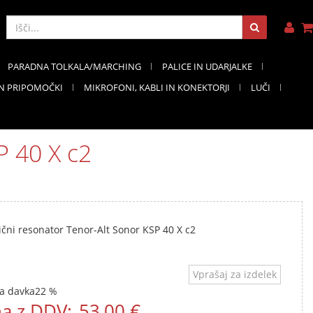
PARADNA TOLKALA/MARCHING
PALICE IN UDARJALKE
IN PRIPOMOČKI
MIKROFONI, KABLI IN KONEKTORJI
LUČI
P 40 X c2
čni resonator Tenor-Alt Sonor KSP 40 X c2
Vprašaj za izdelek
a davka
22 %
a z DDV:
53,00 €