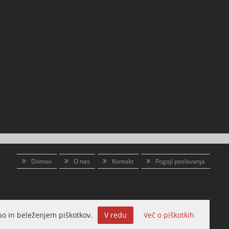
Domov
O nas
Kontakt
Pogoji poslovanja
o in beleženjem piškotkov.
V redu
Več o piškotkih
Izdelava spletne trgovine