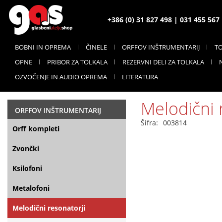
+386 (0) 31 827 498 | 031 455 56
BOBNI IN OPREMA
ČINELE
ORFFOV INŠTRUMENTARIJ
T
OPNE
PRIBOR ZA TOLKALA
REZERVNI DELI ZA TOLKALA
OZVOČENJE IN AUDIO OPREMA
LITERATURA
Melodični 
ORFFOV INŠTRUMENTARIJ
Šifra:
003814
Orff kompleti
Zvončki
Ksilofoni
Metalofoni
Melodični resonatorji