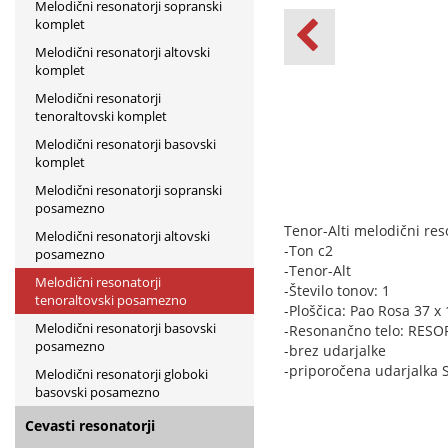
Melodični resonatorji sopranski
komplet
Melodični resonatorji altovski
komplet
Melodični resonatorji
tenoraltovski komplet
Melodični resonatorji basovski
komplet
Melodični resonatorji sopranski
posamezno
Tenor-Alti melodični res
Melodični resonatorji altovski
-Ton c2
posamezno
-Tenor-Alt
Melodični resonatorji
-Število tonov: 1
tenoraltovski posamezno
-Ploščica: Pao Rosa 37 
Melodični resonatorji basovski
-Resonančno telo: RES
posamezno
-brez udarjalke
-priporočena udarjalka 
Melodični resonatorji globoki
basovski posamezno
Cevasti resonatorji