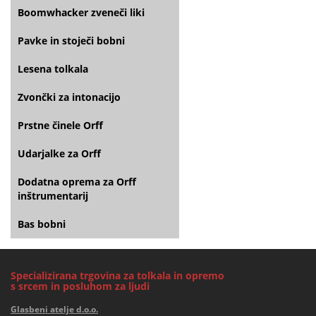
Boomwhacker zveneči liki
Pavke in stoječi bobni
Lesena tolkala
Zvončki za intonacijo
Prstne činele Orff
Udarjalke za Orff
Dodatna oprema za Orff
inštrumentarij
Bas bobni
Specializirana trgovina za tolkala in opremo
s srcem in posluhom za ljudi
Glasbeni atelje d.o.o.