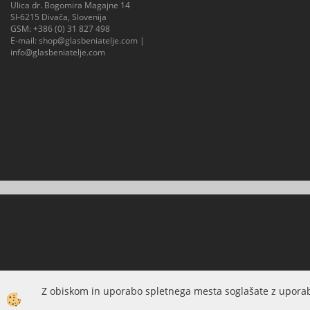
Ulica dr. Bogomira Magajne 14
SI-6215 Divača, Slovenija
GSM:
+386 (0) 31 827 498
E-mail:
shop@glasbeniatelje.com
|
info@glasbeniatelje.com
Z obiskom in uporabo spletnega mesta soglašate z uporab