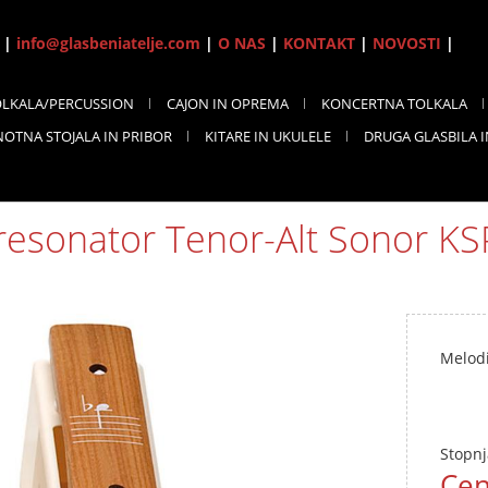
7 |
info@glasbeniatelje.com
|
O NAS
|
KONTAKT
|
NOVOSTI
|
OLKALA/PERCUSSION
CAJON IN OPREMA
KONCERTNA TOLKALA
NOTNA STOJALA IN PRIBOR
KITARE IN UKULELE
DRUGA GLASBILA 
resonator Tenor-Alt Sonor KS
Melodi
Stopnj
Cen