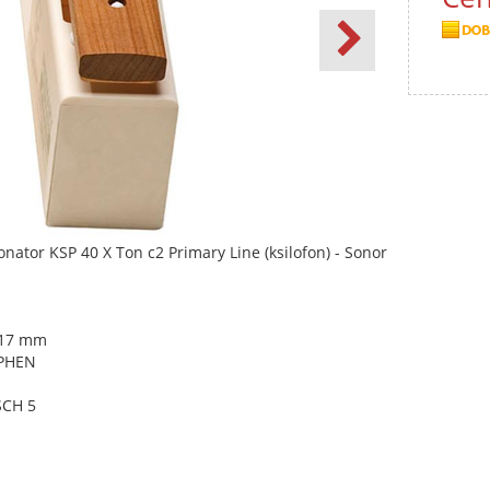
onator KSP 40 X Ton c2 Primary Line (ksilofon) - Sonor
x 17 mm
OPHEN
SCH 5